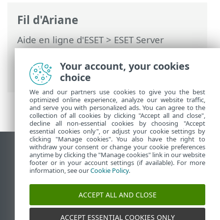
Fil d'Ariane
Aide en ligne d'ESET
>
ESET Server
Security
>
Configuration avancée
>
Analyse
>
Analyseur du trafic réseau
>
Your account, your cookies
Clients Web et de messagerie
choice
We and our partners use cookies to give you the best
optimized online experience, analyze our website traffic,
and serve you with personalized ads. You can agree to the
collection of all cookies by clicking "Accept all and close",
decline all non-essential cookies by choosing "Accept
essential cookies only", or adjust your cookie settings by
clicking "Manage cookies". You also have the right to
withdraw your consent or change your cookie preferences
Afficher le site pour ordinateur de bureau
anytime by clicking the "Manage cookies" link in our website
footer or in your account settings (if available). For more
End of Life
information, see our
Cookie Policy
.
Base de connaissances ESET
Forum ESET
ACCEPT ALL AND CLOSE
ESET Status Portal
Assistance régionale
ACCEPT ESSENTIAL COOKIES ONLY