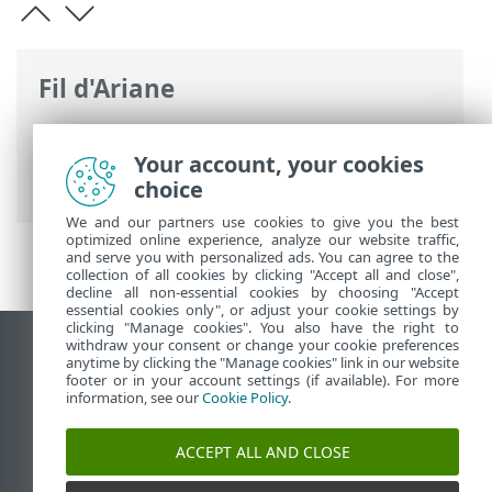
Fil d'Ariane
Aide en ligne d'ESET
>
ESET Server
Security
>
Configuration avancée
>
Your account, your cookies
Protections
> Protection des documents
choice
We and our partners use cookies to give you the best
optimized online experience, analyze our website traffic,
and serve you with personalized ads. You can agree to the
collection of all cookies by clicking "Accept all and close",
decline all non-essential cookies by choosing "Accept
essential cookies only", or adjust your cookie settings by
clicking "Manage cookies". You also have the right to
withdraw your consent or change your cookie preferences
Afficher le site pour ordinateur de bureau
anytime by clicking the "Manage cookies" link in our website
footer or in your account settings (if available). For more
End of Life
information, see our
Cookie Policy
.
Base de connaissances ESET
Forum ESET
ACCEPT ALL AND CLOSE
ESET Status Portal