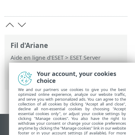
Fil d'Ariane
Aide en ligne d'ESET
>
ESET Server
Security
>
Utiliser ESET Server Security
>
Outils
>
Envoyer les échantillons pour
Your account, your cookies
analyse...
> Fichier suspect
choice
We and our partners use cookies to give you the best
optimized online experience, analyze our website traffic,
and serve you with personalized ads. You can agree to the
collection of all cookies by clicking "Accept all and close",
decline all non-essential cookies by choosing "Accept
essential cookies only", or adjust your cookie settings by
clicking "Manage cookies". You also have the right to
withdraw your consent or change your cookie preferences
Afficher le site pour ordinateur de bureau
anytime by clicking the "Manage cookies" link in our website
footer or in your account settings (if available). For more
End of Life