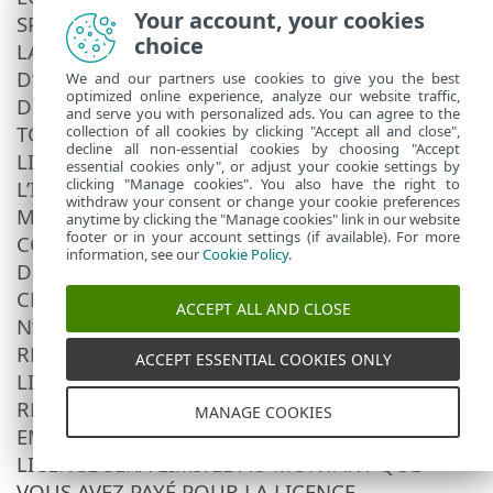
Your account, your cookies
SPÉCIAL OU CORRÉLATIF, QUELLE QU’EN SOIT
choice
LA CAUSE ET QUE CE DOMMAGE DÉCOULE
D’UNE RESPONSABILITÉ CONTRACTUELLE,
We and our partners use cookies to give you the best
optimized online experience, analyze our website traffic,
DÉLICTUELLE OU D’UNE NÉGLIGENCE OU DE
and serve you with personalized ads. You can agree to the
TOUTE AUTRE THÉORIE DE RESPONSABILITÉ,
collection of all cookies by clicking "Accept all and close",
decline all non-essential cookies by choosing "Accept
LIÉE À L’INSTALLATION, À L’UTILISATION OU À
essential cookies only", or adjust your cookie settings by
clicking "Manage cookies". You also have the right to
L’IMPOSSIBILITÉ D’UTILISER LE LOGICIEL,
withdraw your consent or change your cookie preferences
MÊME SI LE FOURNISSEUR OU SES
anytime by clicking the "Manage cookies" link in our website
footer or in your account settings (if available). For more
CONCÉDANTS DE LICENCE ONT ÉTÉ AVERTIS
information, see our
Cookie Policy
.
DE L’ÉVENTUALITÉ D’UN TEL DOMMAGE.
CERTAINS PAYS ET CERTAINES LOIS
ACCEPT ALL AND CLOSE
N’AUTORISANT PAS L’EXCLUSION DE
RESPONSABILITÉ, MAIS AUTORISANT LA
ACCEPT ESSENTIAL COOKIES ONLY
LIMITATION DE RESPONSABILITÉ, LA
RESPONSABILITÉ DU FOURNISSEUR, DE SES
MANAGE COOKIES
EMPLOYÉS OU DE SES CONCÉDANTS DE
LICENCE SERA LIMITÉE AU MONTANT QUE
VOUS AVEZ PAYÉ POUR LA LICENCE.