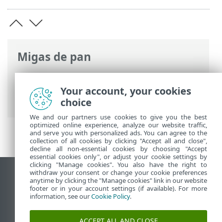
Migas de pan
Ayuda en línea de ESET
>
ESET Server
Security
>
Activar ESET Server Security
>
Your account, your cookies
Cuenta ESET PROTECT Hub
choice
We and our partners use cookies to give you the best
optimized online experience, analyze our website traffic,
and serve you with personalized ads. You can agree to the
collection of all cookies by clicking "Accept all and close",
decline all non-essential cookies by choosing "Accept
essential cookies only", or adjust your cookie settings by
clicking "Manage cookies". You also have the right to
withdraw your consent or change your cookie preferences
Ver sitio del escritorio
anytime by clicking the "Manage cookies" link in our website
footer or in your account settings (if available). For more
End of Life
information, see our
Cookie Policy
.
Base de conocimiento de ESET
Foro de ESET
ACCEPT ALL AND CLOSE