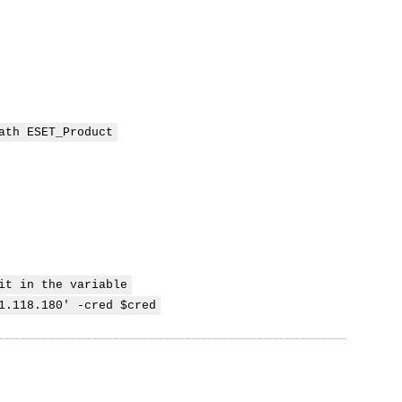
ath ESET_Product
it in the variable
1.118.180' -cred $cred