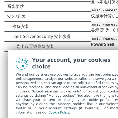
显示本地计算
wmic /namesp
仅显示计算机
wmic /namesp
显示 IP 为 
wmic /namesp
PowerShell
获取并显示本
Your account, your cookies
Get-WmiObjec
choice
获取并显示 IP
We and our partners use cookies to give you the best optimize
online experience, analyze our website traffic, and serve you wit
personalized ads. You can agree to the collection of all cookies b
$cred = Get-
clicking "Accept all and close", decline all non-essential cookies b
Get-WmiObjec
choosing "Accept essential cookies only", or adjust your cooki
settings by clicking "Manage cookies". You also have the right t
withdraw your consent or change your cookie preference
anytime by clicking the "Manage cookies" link in our websit
footer or in your account settings (if available). For mor
information, see our
Cookie Policy
.