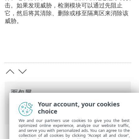
击。如果发现威胁，检测模块可以通过先阻止
它，然后将其清除、删除或移至隔离区来消除该
威胁。
面包屑
Your account, your cookies
ESET 联机帮助
>
ESET Server Security
>
概
choice
述
> 防护类型
We and our partners use cookies to give you the best
optimized online experience, analyze our website traffic,
and serve you with personalized ads. You can agree to the
collection of all cookies by clicking "Accept all and close",