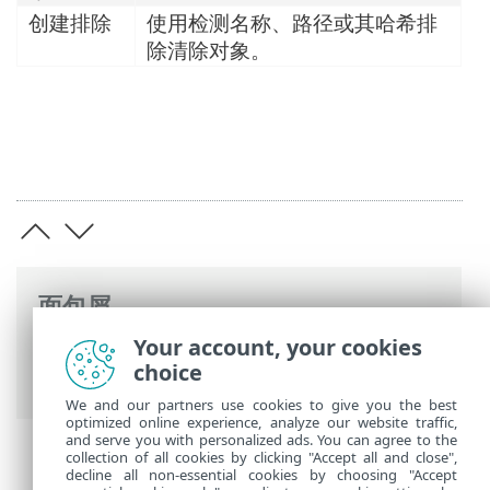
创建排除
使用检测名称、路径或其哈希排
除清除对象。
面包屑
Your account, your cookies
ESET 联机帮助
>
ESET Server Security
>
使
choice
用 ESET Server Security
> 日志文件
We and our partners use cookies to give you the best
optimized online experience, analyze our website traffic,
and serve you with personalized ads. You can agree to the
collection of all cookies by clicking "Accept all and close",
decline all non-essential cookies by choosing "Accept