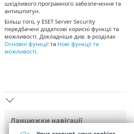
шкідливого програмного забезпечення та
антишпигун.
Більш того, у ESET Server Security
передбачені додаткові корисні функції та
можливості. Докладніше див. в розділах
Основні функції
та
Нові функції та
можливості
.
Ланцюжки навігації
Інтерактивна довідка ESET
>
ESET Server
Your account, your cookies