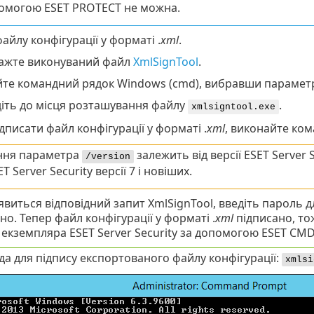
омогою ESET PROTECT не можна.
айлу конфігурації у форматі .
xml
.
ажте виконуваний файл
XmlSignTool
.
йте командний рядок Windows (cmd), вибравши параме
іть до місця розташування файлу
.
xmlsigntool.exe
писати файл конфігурації у форматі .
xml
, виконайте ко
ння параметра
залежить від версії ESET Server
/version
T Server Security версії 7 і новіших.
явиться відповідний запит XmlSignTool, введіть пароль 
о. Тепер файл конфігурації у форматі .
xml
підписано, то
 екземпляра ESET Server Security за допомогою ESET CMD
а для підпису експортованого файлу конфігурації:
xmlsi