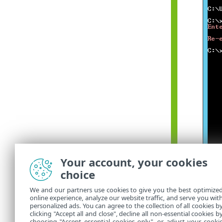
Your account, your cookies
choice
Якщо п
підпис
We and our partners use cookies to give you the best optimize
пароль
online experience, analyze our website traffic, and serve you wit
personalized ads. You can agree to the collection of all cookies b
ESET S
clicking "Accept all and close", decline all non-essential cookies b
choosing "Accept essential cookies only", or adjust your cooki