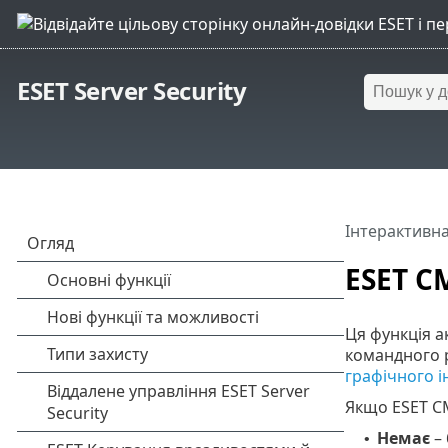
ESET Server Security
Інтерактивна
ESET C
Ця функція а
командного р
графічного і
Якщо ESET CM
Немає
– 
•