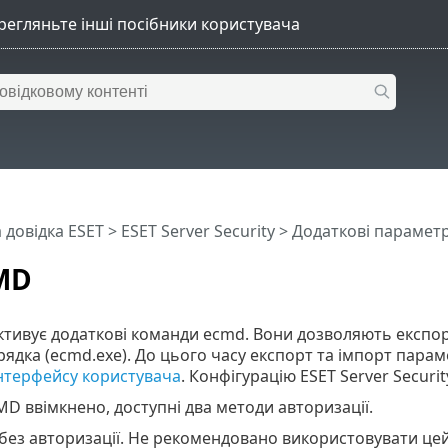
 довідка ESET
>
ESET Server Security
>
Додаткові парамет
MD
ктивує додаткові команди ecmd. Вони дозволяють експо
ядка (ecmd.exe). До цього часу експорт та імпорт пар
нтерфейсу користувача
. Конфігурацію ESET Server Secur
D ввімкнено, доступні два методи авторизації.
без авторизації. Не рекомендовано використовувати цей