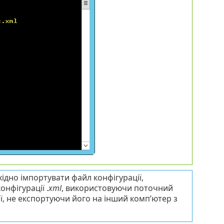
ідно імпортувати файл конфігурації,
нфігурації .
xml
, використовуючи поточний
ї, не експортуючи його на інший комп’ютер з