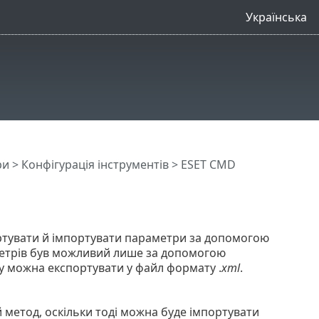
Українська
ри
>
Конфігурація інструментів
> ESET CMD
ртувати й імпортувати параметри за допомогою
аметрів був можливий лише за допомогою
ity можна експортувати у файл формату .
xml
.
 метод, оскільки тоді можна буде імпортувати