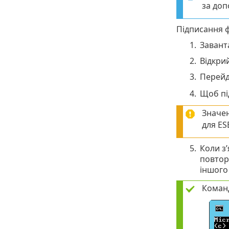
за доп
Підписання ф
1.
Завант
2.
Відкри
3.
Перейд
4.
Щоб під
Значе
для ESE
5.
Коли з’
повторн
іншого
Команд