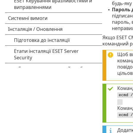
будь-яку
Пароль 
•
підписан
пароль, 
неправил
Якщо ESET CM
командний ря
Щоб ви
команд
повід
цільов
Команд
ecmd /
Команд
ecmd /
Додатк