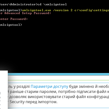
ароль у розділі
Параметри доступу
буде змінено й необх
аний раніше старим паролем, потрібно підписати файл ко
d
. Це дозволяє використовувати старий файл конфігураці
h
y
erver Security перед імпортом.
y
e