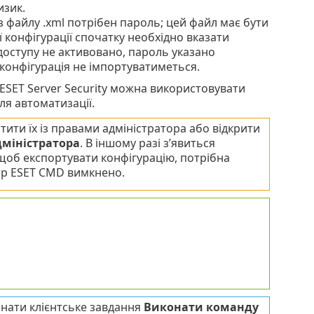
изик.
 з файлу .xml потрібен пароль; цей файл має бути
ї конфігурації спочатку необхідно вказати
доступу не активовано, пароль указано
 конфігурація не імпортуватиметься.
ESET Server Security можна використовувати
я автоматизації.
ити їх із правами адміністратора або відкрити
дміністратора
. В іншому разі з’явиться
, щоб експортувати конфігурацію, потрібна
тр ESET CMD вимкнено.
нати клієнтське завдання
Виконати команду