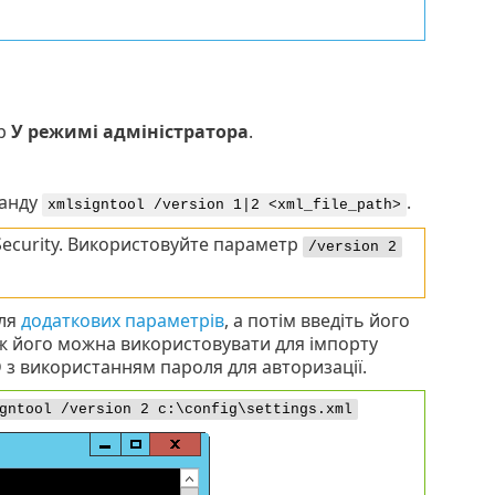
тр
У режимі адміністратора
.
манду
.
xmlsigntool /version 1|2 <xml_file_path>
 Security. Використовуйте параметр
/version 2
для
додаткових параметрів
, а потім введіть його
ж його можна використовувати для імпорту
 з використанням пароля для авторизації.
gntool /version 2 c:\config\settings.xml