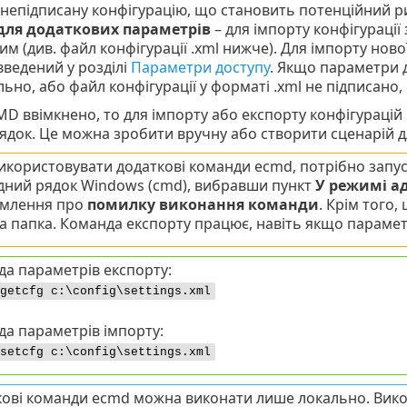
 непідписану конфігурацію, що становить потенційний р
для додаткових параметрів
– для імпорту конфігурації
им (див. файл конфігурації .xml нижче). Для імпорту ново
введений у розділі
Параметри доступу
. Якщо параметри 
ьно, або файл конфігурації у форматі .xml не підписано,
D ввімкнено, то для імпорту або експорту конфігурацій 
док. Це можна зробити вручну або створити сценарій дл
користовувати додаткові команди ecmd, потрібно запуст
ний рядок Windows (cmd), вибравши пункт
У режимі а
омлення про
помилку виконання команди
. Крім того
а папка. Команда експорту працює, навіть якщо параме
а параметрів експорту:
getcfg c:\config\settings.xml
а параметрів імпорту:
setcfg c:\config\settings.xml
ові команди ecmd можна виконати лише локально. Вико