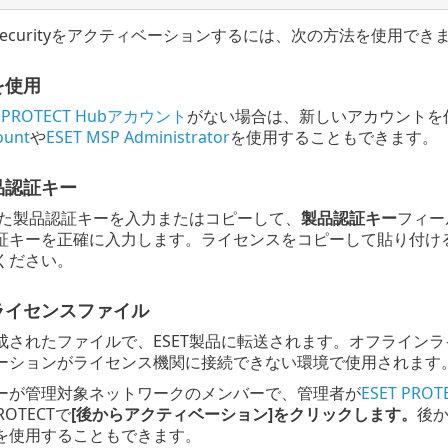
ver Securityをアクティベーションするには、次の方法を使用でき
を使用
T PROTECT Hubアカウント
がない場合は、新しいアカウントを
ount
や
ESET MSP Administrator
を使用することもできます。
品認証キー
行した製品認証キーを入力またはコピーして、
製品認証キー
フィー
証キーを正確に入力します。ライセンスをコピーして貼り付け
ください。
ライセンスファイル
成されたファイルで、ESET製品に転送されます。オフライン
ーションがライセンス機関に接続できない環境で使用されます
ーが管理対象ネットワークのメンバーで、管理者が
ESET PROT
ROTECTで
[後からアクティベーション]をクリックします。
後
を使用することもできます。