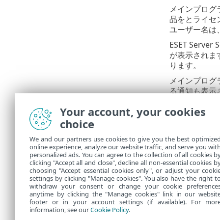
メインプログ
品をとライセ
ユーザー名は、
ESET Ser
が表示されます
ります。
メインプログラ
る通知も表示
されます。
Your account, your cookies
また、メイン
choice
テータス >
[
We and our partners use cookies to give you the best optimize
ESE
online experience, analyze our website traffic, and serve you wit
クティ
personalized ads. You can agree to the collection of all cookies b
clicking "Accept all and close", decline all non-essential cookies b
choosing "Accept essential cookies only", or adjust your cooki
settings by clicking "Manage cookies". You also have the right t
withdraw your consent or change your cookie preference
anytime by clicking the "Manage cookies" link in our websit
footer or in your account settings (if available). For mor
information, see our
Cookie Policy
.