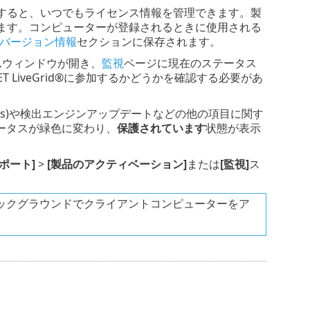
すると、いつでもライセンス情報を管理できます。製
ます。コンピューターが登録されるときに使用される
バージョン情報
セクションに保存されます。
グラムウィンドウが開き、
監視
ページに現在のステータス
LiveGrid®に参加するかどうかを確認する必要があ
tes)や検出エンジンアップデートなどの他の項目に関す
ータスが緑色に変わり、
保護されています
状態が表示
ポート]
>
[製品のアクティベーション]
または
[監視]
ス
てバックグラウンドでクライアントコンピューターをア