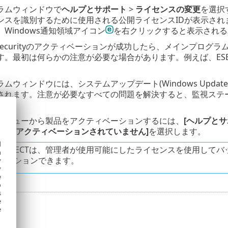
ラムウィンドウで
ヘルプとサポート
>
ライセンスの変更
を選択
ンスを識別するために使用される公開ライセンスIDが表示され
Windows通知領域アイコン
を右クリックすると表示される
ver Securityのアクティベーションが成功したら、メインプロ
。最初は何らかの注意が必要な場合があります。例えば、ESET 
ムウィンドウには、システムアップデート(Windows Upda
されます。注意が必要なすべての問題を解決すると、監視ステ
メニューから製品をアクティベーションするには、
[ヘルプとサ
製品がアクティベーションされていません]
を選択します。
d
T PROTECTは、管理者が使用可能にしたライセンスを使用し
h
ベーションできます。
y
y
e
o
s
e
e