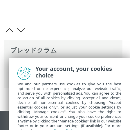
ブレッドクラム
ESETオンラインヘルプ
>
ESET Server
Your account, your cookies
Security
>
コマンドと ESET Server
choice
Security
>
設定
> ツール - 診断ロギング
We and our partners use cookies to give you the best
optimized online experience, analyze our website traffic,
and serve you with personalized ads. You can agree to the
collection of all cookies by clicking "Accept all and close",
decline all non-essential cookies by choosing "Accept
essential cookies only", or adjust your cookie settings by
clicking "Manage cookies". You also have the right to
withdraw your consent or change your cookie preferences
anytime by clicking the "Manage cookies" link in our website
デスクトップサイトの表示
footer or in your account settings (if available). For more