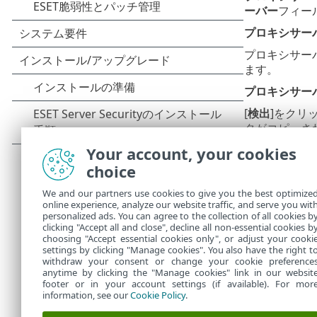
ーバー
フィー
プロキシサー
プロキシサー
ます。
プロキシサー
[
検出
]をクリ
タがコピーさ
Your account, your cookies
この機
choice
プロキシが使
We and our partners use cookies to give you the best optimize
online experience, analyze our website traffic, and serve you wit
製品がHTT
personalized ads. You can agree to the collection of all cookies b
通信します。
clicking "Accept all and close", decline all non-essential cookies b
choosing "Accept essential cookies only", or adjust your cooki
settings by clicking "Manage cookies". You also have the right t
withdraw your consent or change your cookie preference
anytime by clicking the "Manage cookies" link in our websit
footer or in your account settings (if available). For mor
information, see our
Cookie Policy
.