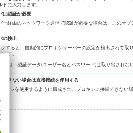
ルドに入力します。
バは認証が必要
バー経由のネットワーク通信で認証が必要な場合は、このオプ
バの検出
ックすると、自動的にプロキシサーバーの設定が検出されて取り込まれま
れます。
能では、認証データ(ユーザー名とパスワード)は取り出されな
用できない場合は直接接続を使用する
d
h
Pプロキシを使用するように構成され、プロキシに接続できない場
y
y
e
o
s
e
e