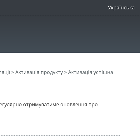
Українська
ляції
>
Активація продукту
> Активація успішна
y регулярно отримуватиме оновлення про