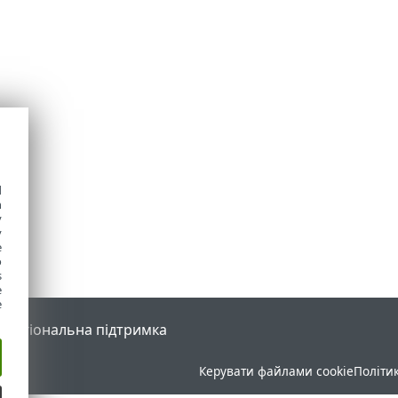
d
h
y
y
e
o
s
e
e
l
Регіональна підтримка
Керувати файлами cookie
Політи