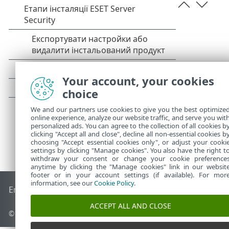
Your account, your cookies
choice
We and our partners use cookies to give you the best optimize
online experience, analyze our website traffic, and serve you wit
personalized ads. You can agree to the collection of all cookies b
clicking "Accept all and close", decline all non-essential cookies b
choosing "Accept essential cookies only", or adjust your cooki
settings by clicking "Manage cookies". You also have the right t
withdraw your consent or change your cookie preference
anytime by clicking the "Manage cookies" link in our websit
footer or in your account settings (if available). For mor
information, see our
Cookie Policy
.
End of Life
База знань ESET
Форум ESET
ESET Status Porta
ACCEPT ALL AND CLOSE
©
1992-2026
ESET, spol. s r.o. - Усі права захищено.