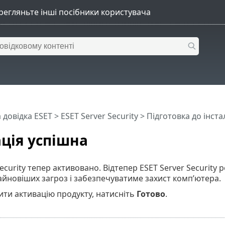
 довідка ESET
>
ESET Server Security
>
Підготовка до інста
ція успішна
Security тепер активовано. Відтепер ESET Server Securit
йновіших загроз і забезпечуватиме захист комп’ютера.
ти активацію продукту, натисніть
Готово
.