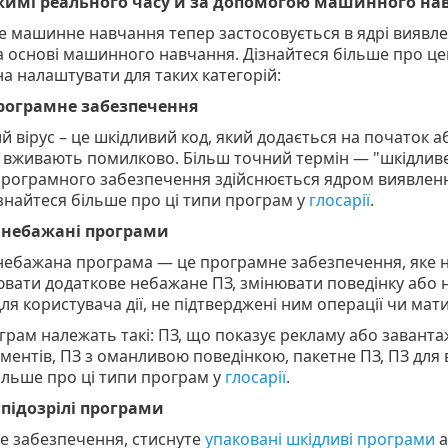
ежимі реального часу й за допомогою машинного на
 машинне навчання тепер застосовується в ядрі виявле
 основі машинного навчання. Дізнайтеся більше про це
а налаштувати для таких категорій:
рограмне забезпечення
 вірус – це шкідливий код, який додається на початок аб
о вживають помилково. Більш точний термін — "шкідлив
програмного забезпечення здійснюється ядром виявлен
знайтеся більше про ці типи програм у
глосарії
.
 небажані програми
небажана програма — це програмне забезпечення, яке н
ювати додаткове небажане ПЗ, змінювати поведінку або
ля користувача дії, не підтверджені ним операції чи мати 
грам належать такі: ПЗ, що показує рекламу або заванта
ументів, ПЗ з оманливою поведінкою, пакетне ПЗ, ПЗ для
ільше про ці типи програм у
глосарії
.
підозрілі програми
е забезпечення, стиснуте
упаковані шкідливі програми
а