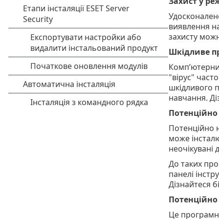
Захист у р
Удосконалене
виявлення на
захисту можн
Шкідливе п
Комп’ютерний
"вірус" част
шкідливого 
навчання. Ді
Потенційно
Потенційно 
може інстал
неочікувані д
До таких про
панелі інстр
Дізнайтеся б
Потенційно 
Це програмн