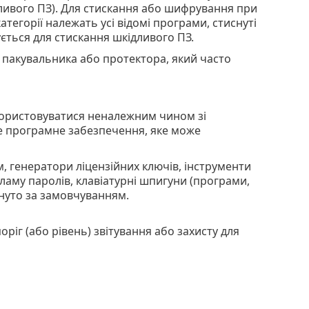
ливого ПЗ). Для стискання або шифрування при
тегорії належать усі відомі програми, стиснуті
ється для стискання шкідливого ПЗ.
ою пакувальника або протектора, який часто
икористовуватися неналежним чином зі
 програмне забезпечення, яке може
м, генератори ліцензійних ключів, інструменти
ламу паролів, клавіатурні шпигуни (програми,
нуто за замовчуванням.
іг (або рівень) звітування або захисту для