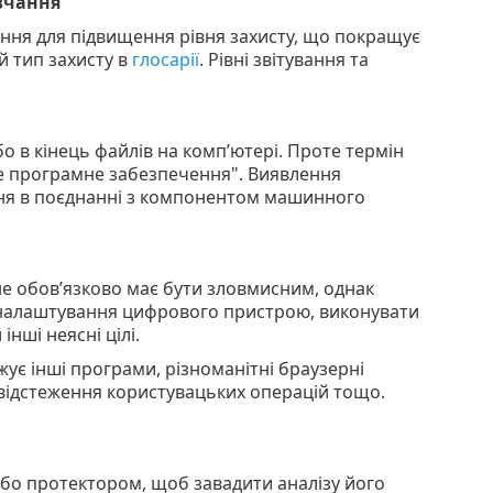
вчання
ння для підвищення рівня захисту, що покращує
й тип захисту в
глосарії
. Рівні звітування та
о в кінець файлів на комп’ютері. Проте термін
е програмне забезпечення". Виявлення
ня в поєднанні з компонентом машинного
е обов’язково має бути зловмисним, однак
 налаштування цифрового пристрою, виконувати
інші неясні цілі.
жує інші програми, різноманітні браузерні
 відстеження користувацьких операцій тощо.
бо протектором, щоб завадити аналізу його