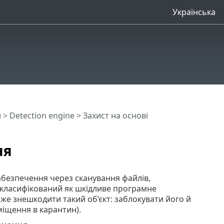
Українська
и
>
Detection engine
> Захист на основі
ня
абезпечення через сканування файлів,
, класифікований як шкідливе програмне
е знешкодити такий об’єкт: заблокувати його й
міщення в карантин).