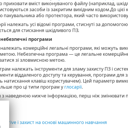
о приховати вміст виконуваного файлу (наприклад, шкід
стовуються засоби із закритим вихідним кодом.До цієї ка
 пакувальника або протектора, який часто використову
горії належать усі відомі програми, стиснуті за допомог
ться для стискання шкідливого ПЗ.
 небезпечні програми
и належать комерційні легальні програми, які можуть в
метою. Небезпечна програма — це легальне комерційне
ватися зі зловмисною метою.
грам належать інструменти для зламу захисту ПЗ і систе
ументи віддаленого доступу та керування, програми для з
ь натискання клавіш користувачем). Цей параметр вимк
ільше про ці типи програм у
глосарії
.
з наведеною нижче інформацією, перш ніж змінювати пор
ня
neDrive і захист на основі машинного навчання
d