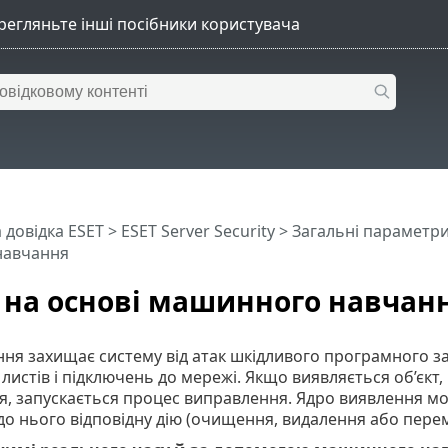
 довідка ESET
>
ESET Server Security
>
Загальні параметр
навчання
 на основі машинного навчан
ня захищає систему від атак шкідливого програмного з
листів і підключень до мережі. Якщо виявляється об’єкт
, запускається процес виправлення. Ядро виявлення мож
до нього відповідну дію (очищення, видалення або пере