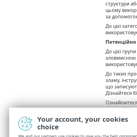
структури аб
цьому викори
за допомогою
До цієї кате
використовує
Потенційно
До цієї груп
зловмисною 
використову
До таких про
зламу, інстр
що записуют
Дізнайтеся б
Ознайомтеся 
категорії.
Your account, your cookies
Звітуван
choice
Захист O
We and our partners use cookies to give you the best optimize