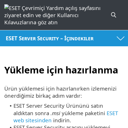
ESET Server Security – İçindekiler
Yükleme için hazırlanma
Ürün yüklemesi için hazırlanırken izlemenizi
önerdiğimiz birkaç adım vardır:
ESET Server Security Ürününü satın
•
aldıktan sonra
.msi
yükleme paketini
ESET
web sitesinden
indirin.
ESET Server Security aracını yüklemeyi
•