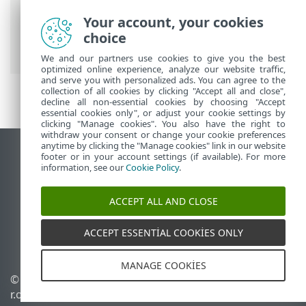
ESET Online Yardım
>
ESET Server
Your account, your cookies
Security
>
Genel ayarlar
>
Detection
choice
engine
> Otomatik dışlamalar
We and our partners use cookies to give you the best
optimized online experience, analyze our website traffic,
and serve you with personalized ads. You can agree to the
collection of all cookies by clicking "Accept all and close",
decline all non-essential cookies by choosing "Accept
essential cookies only", or adjust your cookie settings by
clicking "Manage cookies". You also have the right to
withdraw your consent or change your cookie preferences
anytime by clicking the "Manage cookies" link in our website
Masaüstü sitesini görüntüle
footer or in your account settings (if available). For more
information, see our
Cookie Policy
.
End of Life
ESET Bilgi Bankası
ACCEPT ALL AND CLOSE
ESET Forumu
ESET Status Portal
ACCEPT ESSENTIAL COOKIES ONLY
Bölgesel destek
MANAGE COOKIES
©
1992-2026
ESET, spol. s
Çerezleri yönet
r.o. - Tüm hakları saklıdır.
Çerez politikası