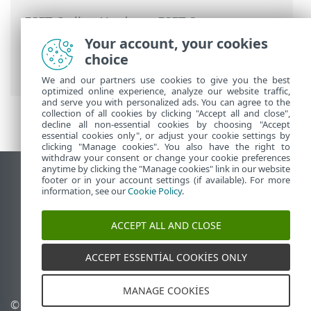
ESET Online Yardım
>
ESET Server
Security
>
Genel ayarlar
>
Web ve e-posta
Your account, your cookies
>
Protokol filtrelemesi
> Web ve e-posta
choice
istemcileri
We and our partners use cookies to give you the best
optimized online experience, analyze our website traffic,
and serve you with personalized ads. You can agree to the
collection of all cookies by clicking "Accept all and close",
decline all non-essential cookies by choosing "Accept
essential cookies only", or adjust your cookie settings by
clicking "Manage cookies". You also have the right to
withdraw your consent or change your cookie preferences
anytime by clicking the "Manage cookies" link in our website
Masaüstü sitesini görüntüle
footer or in your account settings (if available). For more
information, see our
Cookie Policy
.
End of Life
ESET Bilgi Bankası
ACCEPT ALL AND CLOSE
ESET Forumu
ESET Status Portal
ACCEPT ESSENTIAL COOKIES ONLY
Bölgesel destek
MANAGE COOKIES
©
1992-2026
ESET, spol. s
Çerezleri yönet