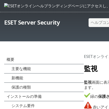
ESET Server Security
ESETオンラ
監視
監視
画面に表
ます。
緑の
保護
赤いアイ