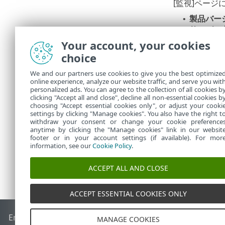
[監視]ペー
製品バー
•
サーバー
•
システム
•
Your account, your cookies
コンピュ
•
choice
サーバー
•
We and our partners use cookies to give you the best optimize
提示された解
online experience, analyze our website traffic, and serve you wit
ESETナレッ
personalized ads. You can agree to the collection of all cookies b
クニカルサポ
clicking "Accept all and close", decline all non-essential cookies b
choosing "Accept essential cookies only", or adjust your cooki
settings by clicking "Manage cookies". You also have the right t
withdraw your consent or change your cookie preference
anytime by clicking the "Manage cookies" link in our websit
footer or in your account settings (if available). For mor
information, see our
Cookie Policy
.
ACCEPT ALL AND CLOSE
ACCEPT ESSENTIAL COOKIES ONLY
End of Life
ESETナレッジベース
ESETフォーラム
ESET Status
MANAGE COOKIES