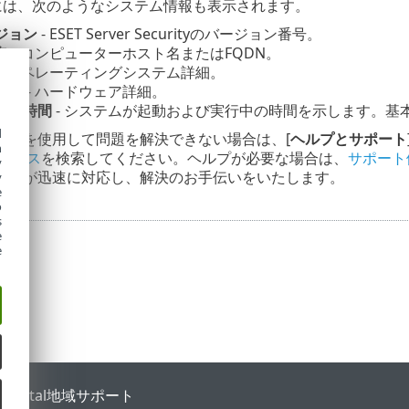
ジには、次のようなシステム情報も表示されます。
ジョン
- ESET Server Securityのバージョン番号。
名
- コンピューターホスト名またはFQDN。
- オペレーティングシステム詳細。
ータ
- ハードウェア詳細。
起動時間
- システムが起動および実行中の時間を示します。基
d
決策を使用して問題を解決できない場合は、[
ヘルプとサポート
h
ジベース
を検索してください。ヘルプが必要な場合は、
サポート
y
ートが迅速に対応し、解決のお手伝いをいたします。
y
e
o
s
e
e
 Portal
地域サポート