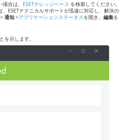
い場合は、
ESETナレッジベース
を検索してください。
、ESETテクニカルサポートが迅速に対応し、解決の
 >
通知
>
アプリケーションステータス
を開き、
編集
を
とを示します。