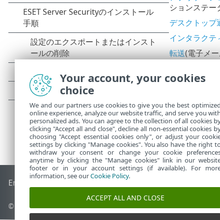
ションステー
デスクトップ
インタラクテ
転送
(電子メ
Your account, your cookies
choice
We and our partners use cookies to give you the best optimize
online experience, analyze our website traffic, and serve you wit
personalized ads. You can agree to the collection of all cookies b
clicking "Accept all and close", decline all non-essential cookies b
choosing "Accept essential cookies only", or adjust your cooki
settings by clicking "Manage cookies". You also have the right t
withdraw your consent or change your cookie preference
anytime by clicking the "Manage cookies" link in our websit
footer or in your account settings (if available). For mor
information, see our
Cookie Policy
.
End of Life
ESETナレッジベース
ESETフォーラム
ESET Status
ACCEPT ALL AND CLOSE
©
1992-2026
ESET, spol. s r.o. - All rights reserved.