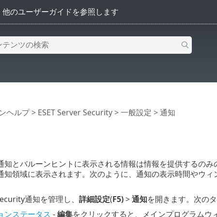
インヘルプ
>
ESET Server Security
>
一般設定
> 通知
通知とバルーンヒントに表示される情報は情報を提供するのみ
通知領域に表示されます。次のように、通知の表示時間やウィ
。
r Security通知を管理し、
詳細設定
(
F5)
>
通知
を開きます。次のタ
ョンステータス
-
編集
をクリックすると、メインプログラムウ