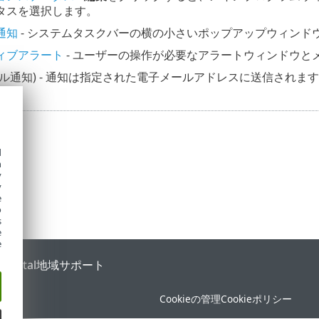
タスを選択します。
通知
- システムタスクバーの横の小さいポップアップウィンド
ィブアラート
- ユーザーの操作が必要なアラートウィンドウと
ール通知) - 通知は指定された電子メールアドレスに送信されま
d
h
y
y
e
o
s
e
e
 Portal
地域サポート
Cookieの管理
Cookieポリシー