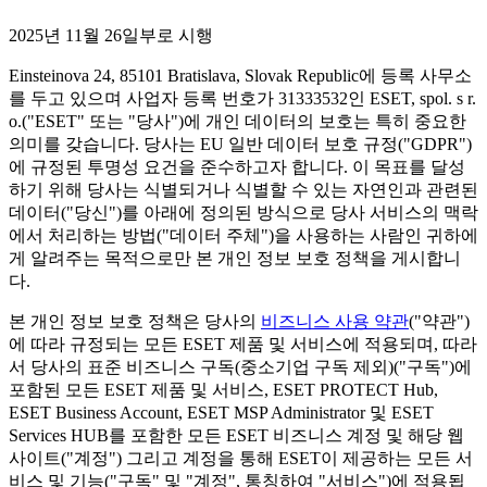
2025년 11월 26일부로 시행
Einsteinova 24, 85101 Bratislava, Slovak Republic에 등록 사무소
를 두고 있으며 사업자 등록 번호가 31333532인 ESET, spol. s r.
o.("
ESET
" 또는 "
당사
")에 개인 데이터의 보호는 특히 중요한
의미를 갖습니다. 당사는 EU 일반 데이터 보호 규정("
GDPR
")
에 규정된 투명성 요건을 준수하고자 합니다. 이 목표를 달성
하기 위해 당사는 식별되거나 식별할 수 있는 자연인과 관련된
데이터("
당신
")를 아래에 정의된 방식으로 당사 서비스의 맥락
에서 처리하는 방법("
데이터 주체
")을 사용하는 사람인 귀하에
게 알려주는 목적으로만 본 개인 정보 보호 정책을 게시합니
다.
본 개인 정보 보호 정책은 당사의
비즈니스 사용 약관
("
약관
")
에 따라 규정되는 모든 ESET 제품 및 서비스에 적용되며, 따라
서 당사의 표준 비즈니스 구독(중소기업 구독 제외)("
구독
")에
포함된 모든 ESET 제품 및 서비스, ESET PROTECT Hub,
ESET Business Account, ESET MSP Administrator 및 ESET
Services HUB를 포함한 모든 ESET 비즈니스 계정 및 해당 웹
사이트("
계정
") 그리고 계정을 통해 ESET이 제공하는 모든 서
비스 및 기능("
구독
" 및 "
계정
", 통칭하여 "
서비스
")에 적용됩