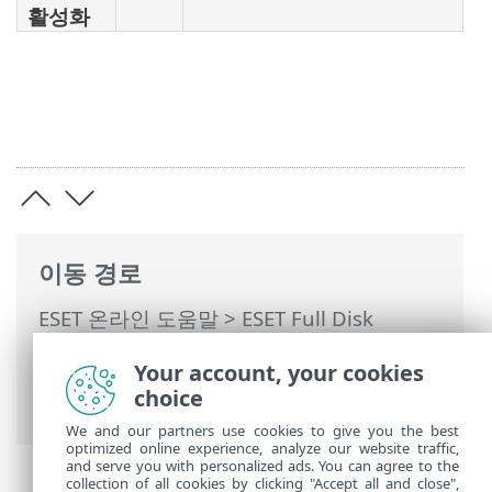
활성화
이동 경로
ESET 온라인 도움말
>
ESET Full Disk
Encryption
>
ESET Full Disk Encryption 사
Your account, your cookies
용
>
ESET Full Disk Encryption 활성화 및
choice
구성
> 사용자 인터페이스
We and our partners use cookies to give you the best
optimized online experience, analyze our website traffic,
and serve you with personalized ads. You can agree to the
collection of all cookies by clicking "Accept all and close",