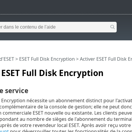
 d'ESET
>
ESET Full Disk Encryption
>
Activer ESET Full Disk 
 ESET Full Disk Encryption
e service
k Encryption nécessite un abonnement distinct pour l'activati
 complémentaire de la console de gestion; elle ne peut d
n commerciale ESET nouvelle ou existante. Les clients pe
spondant au nombre de sièges de l'abonnement du terminal
uprès de votre revendeur local ESET. Après avoir reçu vot
ount
pour déverrouiller toutes les fonctionnalités de la cons