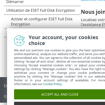
Nous joi
Localisez vot
l'assistance 
Renseignemen
Your account, your cookies
choice
We and our partners use cookies to give you the best optimize
online experience, analyze our website traffic, and serve you wit
personalized ads. You can agree to the collection of all cookies b
clicking "Accept all and close", decline all non-essential cookies b
choosing "Accept essential cookies only", or adjust your cooki
settings by clicking "Manage cookies". You also have the right t
withdraw your consent or change your cookie preference
anytime by clicking the "Manage cookies" link in our websit
footer or in your account settings (if available). For mor
information, see our
Cookie Policy
.
End of Life
Base de connaissances ESET
Forum ESET
ESET S
ACCEPT ALL AND CLOSE
© 1992 - 2026 ESET, spol. s r.o. - Tous droits réservés.