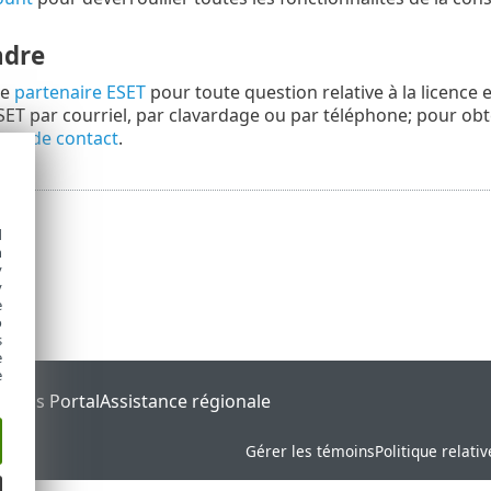
ndre
re
partenaire ESET
pour toute question relative à la licence 
ESET par courriel, par clavardage ou par téléphone; pour obt
ts de contact
.
d
h
y
y
e
o
s
e
e
tatus Portal
Assistance régionale
Gérer les témoins
Politique relati