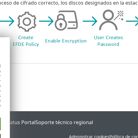
ceso de cifrado correcto, los discos designados en la estac
d
h
y
y
e
o
s
e
e
ET Status Portal
Soporte técnico regional
Administrar cookies
Política de co