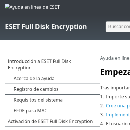
ESET Full Disk Encryption
Ayuda en líne
Empez
Tras importar
1.
Importe su
2.
Cree una p
3.
Implemente
4.
El usuario