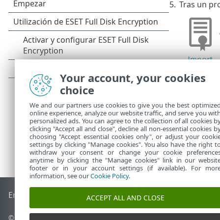
5.
Tras un pro
Your account, your cookies
choice
We and our partners use cookies to give you the best optimize
online experience, analyze our website traffic, and serve you wit
personalized ads. You can agree to the collection of all cookies b
clicking "Accept all and close", decline all non-essential cookies b
choosing "Accept essential cookies only", or adjust your cooki
settings by clicking "Manage cookies". You also have the right t
withdraw your consent or change your cookie preference
anytime by clicking the "Manage cookies" link in our websit
footer or in your account settings (if available). For mor
information, see our
Cookie Policy
.
End of Life
Base de conocimiento de ESET
Foro de ESET
ES
ACCEPT ALL AND CLOSE
© 1992 - 2026 ESET, spol. s r.o. Todos los derechos reservados.