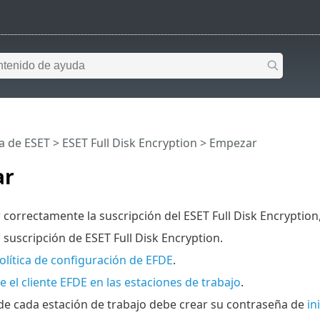
a de ESET
>
ESET Full Disk Encryption
>
Empezar
ar
 correctamente la suscripción del ESET Full Disk Encryption,
 suscripción de ESET Full Disk Encryption.
olítica de configuración de EFDE
.
 el cliente EFDE en las estaciones de trabajo
.
 de cada estación de trabajo debe crear su contraseña de
in