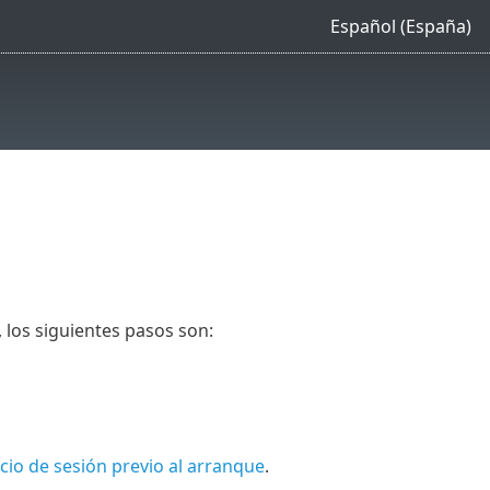
Español (España)
 los siguientes pasos son:
icio de sesión previo al arranque
.