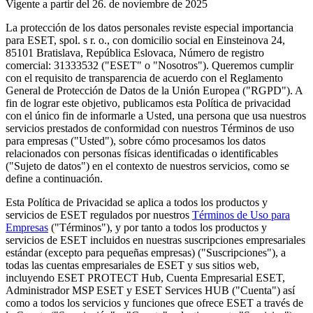
Vigente a partir del 26. de noviembre de 2025
La protección de los datos personales reviste especial importancia
para ESET, spol. s r. o., con domicilio social en Einsteinova 24,
85101 Bratislava, República Eslovaca, Número de registro
comercial: 31333532 ("
ESET
" o "
Nosotros
"). Queremos cumplir
con el requisito de transparencia de acuerdo con el Reglamento
General de Protección de Datos de la Unión Europea ("
RGPD
"). A
fin de lograr este objetivo, publicamos esta Política de privacidad
con el único fin de informarle a Usted, una persona que usa nuestros
servicios prestados de conformidad con nuestros Términos de uso
para empresas ("
Usted
"), sobre cómo procesamos los datos
relacionados con personas físicas identificadas o identificables
("
Sujeto de datos
") en el contexto de nuestros servicios, como se
define a continuación.
Esta Política de Privacidad se aplica a todos los productos y
servicios de ESET regulados por nuestros
Términos de Uso para
Empresas
("
Términos
"), y por tanto a todos los productos y
servicios de ESET incluidos en nuestras suscripciones empresariales
estándar (excepto para pequeñas empresas) ("
Suscripciones
"), a
todas las cuentas empresariales de ESET y sus sitios web,
incluyendo ESET PROTECT Hub, Cuenta Empresarial ESET,
Administrador MSP ESET y ESET Services HUB ("
Cuenta
") así
como a todos los servicios y funciones que ofrece ESET a través de