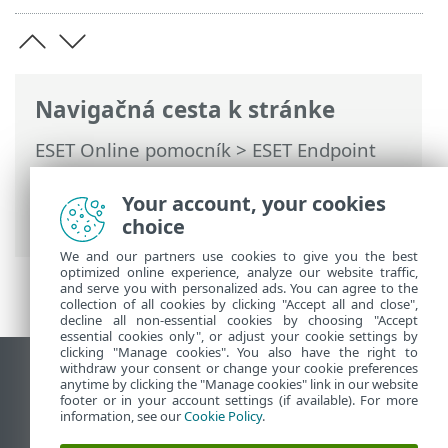
Navigačná cesta k stránke
ESET Online pomocník
>
ESET Endpoint
Security for Android
>
Používanie
programu ESET Endpoint Security for
Your account, your cookies
Android > Anti-Theft
choice
We and our partners use cookies to give you the best
optimized online experience, analyze our website traffic,
and serve you with personalized ads. You can agree to the
collection of all cookies by clicking "Accept all and close",
decline all non-essential cookies by choosing "Accept
essential cookies only", or adjust your cookie settings by
clicking "Manage cookies". You also have the right to
withdraw your consent or change your cookie preferences
Zobraziť stránku ako na počítači
anytime by clicking the "Manage cookies" link in our website
footer or in your account settings (if available). For more
End of Life
information, see our
Cookie Policy
.
Databáza znalostí ESET