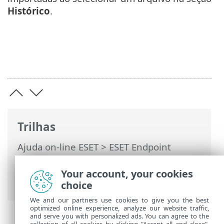
Histórico
.
Trilhas
Ajuda on-line ESET
>
ESET Endpoint
Security for Android
>
Configuração
avançada
>
Importar/exportar
Your account, your cookies
configurações
> Importar configurações
choice
We and our partners use cookies to give you the best
optimized online experience, analyze our website traffic,
and serve you with personalized ads. You can agree to the