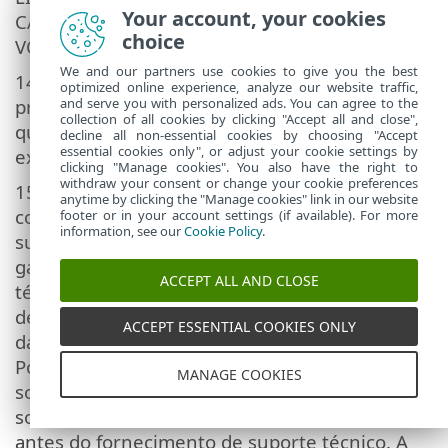
Your account, your cookies
CASOS, DEVERÁ ESTAR LIMITADA À SOMA QUE
choice
VOCÊ PAGOU PELA LICENÇA.
We and our partners use cookies to give you the best
14. Nada contido neste Contrato deverá
optimized online experience, analyze our website traffic,
and serve you with personalized ads. You can agree to the
prejudicar os direitos legais de qualquer parte
collection of all cookies by clicking "Accept all and close",
que atua como um consumidor se estiver
decline all non-essential cookies by choosing "Accept
essential cookies only", or adjust your cookie settings by
executando o contrariem.
clicking "Manage cookies". You also have the right to
withdraw your consent or change your cookie preferences
15.
Suporte técnico
. A ESET ou terceiros
anytime by clicking the "Manage cookies" link in our website
comissionados pela ESET deverão fornecer
footer or in your account settings (if available). For more
information, see our
Cookie Policy
.
suporte técnico a seu critério, sem quaisquer
garantias ou declarações. Nenhum suporte
ACCEPT ALL AND CLOSE
técnico será fornecido depois do Software ou
de qualquer um de seus recursos chegar à
ACCEPT ESSENTIAL COOKIES ONLY
data de Fim da vida, conforme definido na
Política EOL. O Usuário final deverá ser
MANAGE COOKIES
solicitado a fazer backup de todos os dados,
software e recursos de programa existentes
antes do fornecimento de suporte técnico. A