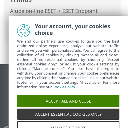
Ajuda on-line ESET
>
ESET Endpoint
Security for Android
>
Usando o ESET
Endpoint Security for Android >
Your account, your cookies
Antiphishing
choice
We and our partners use cookies to give you the best
optimized online experience, analyze our website traffic,
and serve you with personalized ads. You can agree to the
collection of all cookies by clicking "Accept all and close",
decline all non-essential cookies by choosing "Accept
essential cookies only", or adjust your cookie settings by
clicking "Manage cookies". You also have the right to
withdraw your consent or change your cookie preferences
Ver site para desktop
anytime by clicking the "Manage cookies" link in our website
footer or in your account settings (if available). For more
End of Life
information, see our
Cookie Policy
.
Base de conhecimento ESET
Fórum ESET
ACCEPT ALL AND CLOSE
ESET Status Portal
Suporte regional
ACCEPT ESSENTIAL COOKIES ONLY
© 1992 - 2026 ESET, spol. s
Gerenciar cookies
MANAGE COOKIES