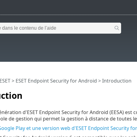
 ESET
>
ESET Endpoint Security for Android
>
Introduction
ction
énération d'ESET Endpoint Security for Android (EESA) est 
ole de gestion qui permet la gestion à distance de toutes le
Google Play et une version web d'ESET Endpoint Security fo