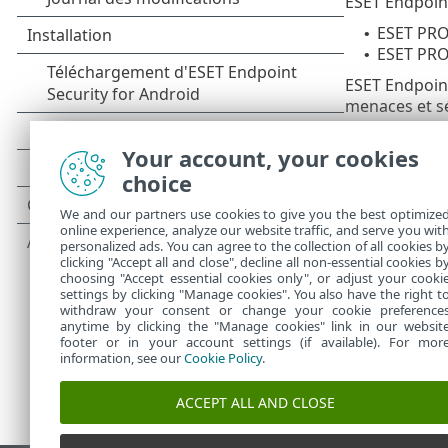
ESET Endpoint
ESET PR
•
ESET PRO
•
ESET Endpoint
menaces et sé
d'assurer la 
Your account, your cookies
ESET Endpoint
PROTECT. Le t
choice
Endpoint Secur
We and our partners use cookies to give you the best optimize
une configura
online experience, analyze our website traffic, and serve you wit
Security for A
personalized ads. You can agree to the collection of all cookies b
clicking "Accept all and close", decline all non-essential cookies b
choosing "Accept essential cookies only", or adjust your cooki
settings by clicking "Manage cookies". You also have the right t
withdraw your consent or change your cookie preference
anytime by clicking the "Manage cookies" link in our websit
footer or in your account settings (if available). For mor
information, see our
Cookie Policy
.
ACCEPT ALL AND CLOSE