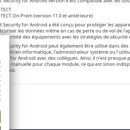
 Security for Android version 6 est compatible avec les solu
OTECT
TECT On-Prem (version 11.0 et antérieure)
 Security for Android a été conçu pour protéger les apparei
curiser les données même en cas de perte ou de vol de l'ap
conformité des équipements avec les stratégies de sécurité 
 Security for Android peut également être utilisé dans des
echnicien informatique, l'administrateur système ou l'utili
ity for Android avec des collègues. Ainsi, il n'est presque p
d
tion manuelle pour chaque module, ce qui est sinon indispen
h
ndroid‎.
y
y
e
o
s
e
e