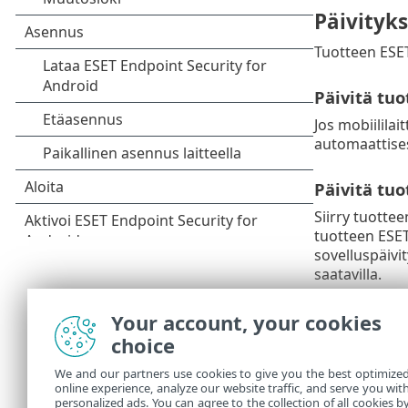
Päivityk
Tuotteen ESET
Päivitä tuo
Jos mobiililai
automaattises
Päivitä tuo
Siirry tuotte
tuotteen ESET
sovelluspäivi
saatavilla.
ESET Endpo
Your account, your cookies
choice
Katso, miten 
avulla.
We and our partners use cookies to give you the best optimize
online experience, analyze our website traffic, and serve you wit
Lisätie
personalized ads. You can agree to the collection of all cookies b