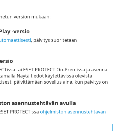
ennetun version mukaan:
lay -versio
utomaattisesti
, päivitys suoritetaan
ersio
TECTissa tai ESET PROTECT On-Premissa ja asenna
amalla Näytä tiedot käytettävissä olevista
sesti päivittämään sovellus aina, kun päivitys on
iston asennustehtävän avulla
n ESET PROTECTissa
ohjelmiston asennustehtävän