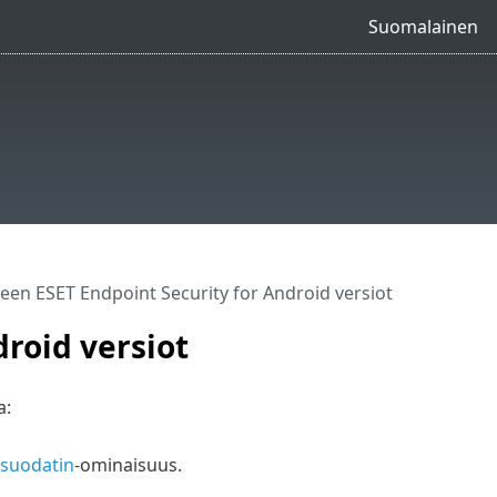
Suomalainen
een ESET Endpoint Security for Android versiot
roid versiot
a:
suodatin
-ominaisuus.