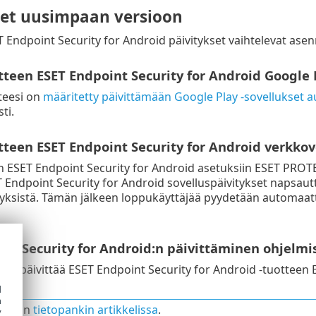
set uusimpaan versioon
 Endpoint Security for Android päivitykset vaihtelevat as
tteen ESET Endpoint Security for Android Google P
tteesi on
määritetty päivittämään Google Play -sovellukset a
ti.
tteen ESET Endpoint Security for Android verkkov
en ESET Endpoint Security for Android asetuksiin ESET PRO
 Endpoint Security for Android sovelluspäivitykset napsautt
tyksistä. Tämän jälkeen loppukäyttäjää pyydetään automaatti
int Security for Android:n päivittäminen ohjelm
voit päivittää ESET Endpoint Security for Android -tuottee
d
h
toja on
tietopankin artikkelissa
.
y