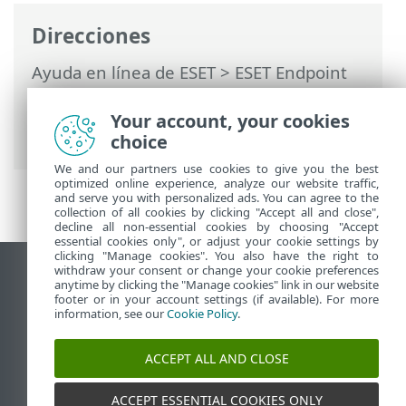
Direcciones
Ayuda en línea de ESET
>
ESET Endpoint
Security for Android
>
Introducción
>
Versiones de ESET Endpoint Security for
Your account, your cookies
Android
choice
We and our partners use cookies to give you the best
optimized online experience, analyze our website traffic,
and serve you with personalized ads. You can agree to the
collection of all cookies by clicking "Accept all and close",
decline all non-essential cookies by choosing "Accept
essential cookies only", or adjust your cookie settings by
clicking "Manage cookies". You also have the right to
withdraw your consent or change your cookie preferences
Ver sitio para ordenador
anytime by clicking the "Manage cookies" link in our website
footer or in your account settings (if available). For more
End of Life
information, see our
Cookie Policy
.
Base de conocimiento de ESET
Foro de ESET
ACCEPT ALL AND CLOSE
ESET Status Portal
Soporte técnico regional
ACCEPT ESSENTIAL COOKIES ONLY