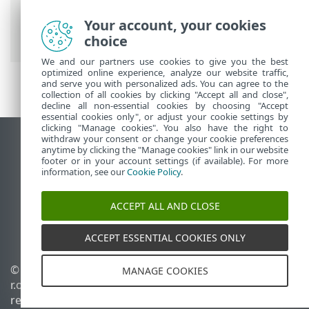
Security for Android
>
Usar ESET
Endpoint Security for Android >
Filtro de
Your account, your cookies
llamadas
> Reglas
choice
We and our partners use cookies to give you the best
optimized online experience, analyze our website traffic,
and serve you with personalized ads. You can agree to the
collection of all cookies by clicking "Accept all and close",
decline all non-essential cookies by choosing "Accept
essential cookies only", or adjust your cookie settings by
clicking "Manage cookies". You also have the right to
withdraw your consent or change your cookie preferences
Ver sitio para ordenador
anytime by clicking the "Manage cookies" link in our website
footer or in your account settings (if available). For more
End of Life
information, see our
Cookie Policy
.
Base de conocimiento de ESET
Foro de ESET
ACCEPT ALL AND CLOSE
ESET Status Portal
Soporte técnico regional
ACCEPT ESSENTIAL COOKIES ONLY
© 1992 - 2026 ESET, spol. s
Administrar cookies
MANAGE COOKIES
r.o. Todos los derechos
Política de cookies
reservados.