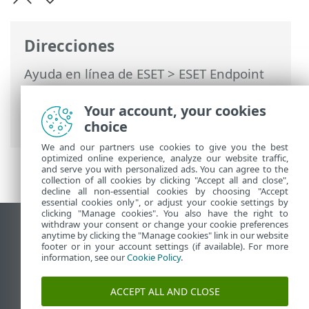
Direcciones
Ayuda en línea de ESET
>
ESET Endpoint
Security for Android
>
Usar ESET
Endpoint Security for Android >
Filtro de
Your account, your cookies
llamadas
> Historial
choice
We and our partners use cookies to give you the best
optimized online experience, analyze our website traffic,
and serve you with personalized ads. You can agree to the
collection of all cookies by clicking "Accept all and close",
decline all non-essential cookies by choosing "Accept
essential cookies only", or adjust your cookie settings by
clicking "Manage cookies". You also have the right to
withdraw your consent or change your cookie preferences
Ver sitio para ordenador
anytime by clicking the "Manage cookies" link in our website
footer or in your account settings (if available). For more
End of Life
information, see our
Cookie Policy
.
Base de conocimiento de ESET
Foro de ESET
ACCEPT ALL AND CLOSE
ESET Status Portal