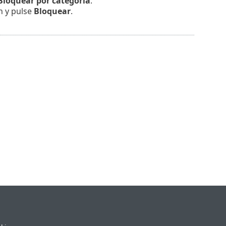
Bloquear por categoría
.
ón y pulse
Bloquear
.