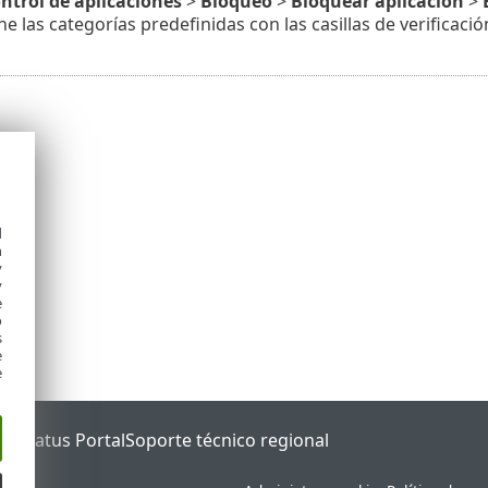
ntrol de aplicaciones
>
Bloqueo
>
Bloquear aplicación
>
ne las categorías predefinidas con las casillas de verificaci
d
h
y
y
e
o
s
e
e
ET Status Portal
Soporte técnico regional