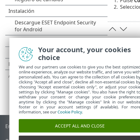
1.
Pulse
Co
2.
Seleccio
Your account, your cookies
choice
We and our partners use cookies to give you the best optimize
online experience, analyze our website traffic, and serve you wit
personalized ads. You can agree to the collection of all cookies b
clicking "Accept all and close", decline all non-essential cookies b
choosing "Accept essential cookies only", or adjust your cooki
settings by clicking "Manage cookies". You also have the right t
withdraw your consent or change your cookie preference
anytime by clicking the "Manage cookies" link in our websit
footer or in your account settings (if available). For mor
information, see our
Cookie Policy
.
ACCEPT ALL AND CLOSE
End of Life
Base de conocimiento de ESET
Foro de ESET
ES