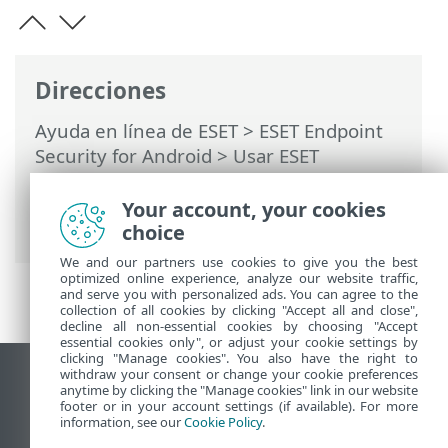
Direcciones
Ayuda en línea de ESET
>
ESET Endpoint
Security for Android
>
Usar ESET
Endpoint Security for Android >
Control
de aplicaciones
>
Excepciones
> Cómo
Your account, your cookies
agregar excepciones
choice
We and our partners use cookies to give you the best
optimized online experience, analyze our website traffic,
and serve you with personalized ads. You can agree to the
collection of all cookies by clicking "Accept all and close",
decline all non-essential cookies by choosing "Accept
essential cookies only", or adjust your cookie settings by
clicking "Manage cookies". You also have the right to
withdraw your consent or change your cookie preferences
Ver sitio para ordenador
anytime by clicking the "Manage cookies" link in our website
footer or in your account settings (if available). For more
End of Life
information, see our
Cookie Policy
.
Base de conocimiento de ESET