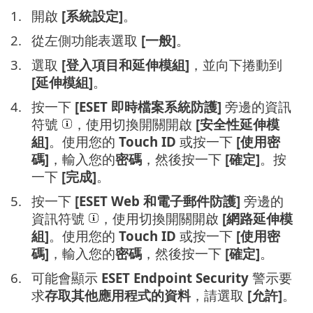
1.
開啟
[系統設定]
。
2.
從左側功能表選取
[一般]
。
3.
選取
[登入項目和延伸模組]
，並向下捲動到
[延伸模組]
。
4.
按一下
[ESET 即時檔案系統防護]
旁邊的資訊
符號
，使用切換開關開啟
[安全性延伸模
組]
。使用您的
Touch ID
或按一下
[使用密
碼]
，輸入您的
密碼
，然後按一下
[確定]
。按
一下
[完成]
。
5.
按一下
[ESET Web 和電子郵件防護]
旁邊的
資訊符號
，使用切換開關開啟
[網路延伸模
組]
。使用您的
Touch ID
或按一下
[使用密
碼]
，輸入您的
密碼
，然後按一下
[確定]
。
6.
可能會顯示
ESET Endpoint Security
警示要
求
存取其他應用程式的資料
，請選取
[允許]
。