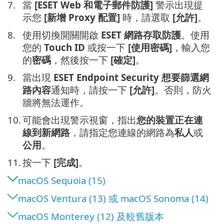
7.
當
[ESET Web 和電子郵件防護]
警示出現提
示您
[新增 Proxy 配置]
時，請選取
[允許]
。
8.
使用切換開關開啟
ESET 網路存取防護
。使用
您的
Touch ID
或按一下
[使用密碼]
，輸入您
的
密碼
，然後按一下
[確定]
。
9.
當出現
ESET Endpoint Security 想要篩選網
路內容
通知時，
請按一下
[允許]
。否則，防火
牆將無法運作。
10.
可能會出現警示視窗，指出
您的裝置正在連
線到新網路
，請指定您連線的網路為
私人
或
公用
。
11.
按一下
[完成]
。
macOS Sequoia (15)
macOS Ventura (13) 或 macOS Sonoma (14)
macOS Monterey (12) 及較舊版本