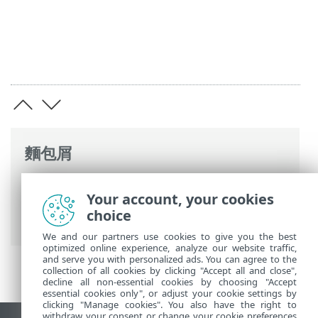
麵包屑
ESET 線上說明
>
ESET Endpoint Security
>
Your account, your cookies
安裝/升級/遷移
> 本機安裝 > 允許系統延伸
choice
模組
We and our partners use cookies to give you the best
optimized online experience, analyze our website traffic,
and serve you with personalized ads. You can agree to the
collection of all cookies by clicking "Accept all and close",
decline all non-essential cookies by choosing "Accept
essential cookies only", or adjust your cookie settings by
clicking "Manage cookies". You also have the right to
withdraw your consent or change your cookie preferences