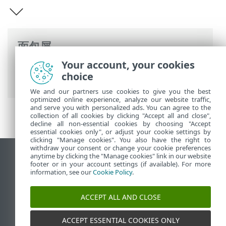
面包屑
Your account, your cookies
ESET 联机帮助
>
ESET Endpoint Security
>
choice
概述
We and our partners use cookies to give you the best
optimized online experience, analyze our website traffic,
and serve you with personalized ads. You can agree to the
collection of all cookies by clicking "Accept all and close",
decline all non-essential cookies by choosing "Accept
essential cookies only", or adjust your cookie settings by
clicking "Manage cookies". You also have the right to
withdraw your consent or change your cookie preferences
anytime by clicking the "Manage cookies" link in our website
查看桌面站点
footer or in your account settings (if available). For more
End of Life
information, see our
Cookie Policy
.
ESET 知识库
ACCEPT ALL AND CLOSE
ESET 论坛
ESET Status Portal
ACCEPT ESSENTIAL COOKIES ONLY
区域支持