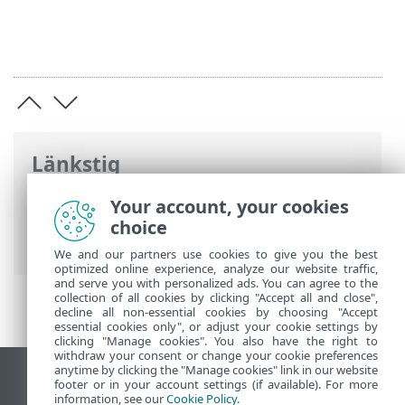
Länkstig
ESET onlinehjälp
>
ESET Endpoint Security
Your account, your cookies
>
Använda ESET Endpoint Security
>
choice
Skicka exempel
We and our partners use cookies to give you the best
optimized online experience, analyze our website traffic,
and serve you with personalized ads. You can agree to the
collection of all cookies by clicking "Accept all and close",
decline all non-essential cookies by choosing "Accept
essential cookies only", or adjust your cookie settings by
clicking "Manage cookies". You also have the right to
withdraw your consent or change your cookie preferences
anytime by clicking the "Manage cookies" link in our website
Visa skrivbords-webbplats
footer or in your account settings (if available). For more
information, see our
Cookie Policy
.