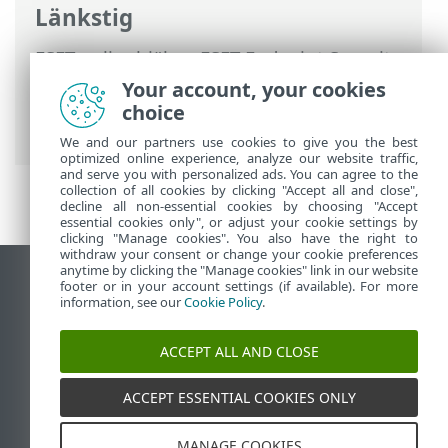
Länkstig
ESET onlinehjälp
>
ESET Endpoint Security
>
Programpreferenser
>
Your account, your cookies
Detekteringsmotor
>
choice
Protokollexkluderingar
We and our partners use cookies to give you the best
optimized online experience, analyze our website traffic,
and serve you with personalized ads. You can agree to the
collection of all cookies by clicking "Accept all and close",
decline all non-essential cookies by choosing "Accept
essential cookies only", or adjust your cookie settings by
clicking "Manage cookies". You also have the right to
withdraw your consent or change your cookie preferences
anytime by clicking the "Manage cookies" link in our website
Visa skrivbords-webbplats
footer or in your account settings (if available). For more
information, see our
Cookie Policy
.
End of Life
ESET kunskapsbas
ACCEPT ALL AND CLOSE
ESET forum
ESET Status Portal
ACCEPT ESSENTIAL COOKIES ONLY
Regional support
MANAGE COOKIES