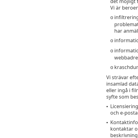
det möjligt
Vi är beroe
infiltreri
o
problemati
har anmäl
informatio
o
informati
o
webbadres
kraschdum
o
Vi strävar ef
insamlad data
eller ingå i f
syfte som bes
Licensierin
•
och e-postad
Kontaktinfo
•
kontaktar o
beskrivning