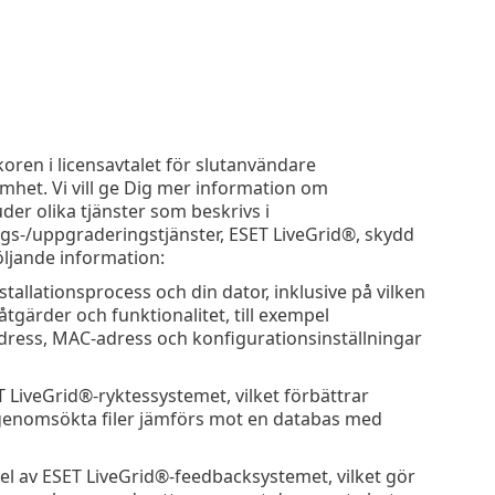
koren i licensavtalet för slutanvändare
mhet. Vi vill ge Dig mer information om
der olika tjänster som beskrivs i
gs-/uppgraderingstjänster, ESET LiveGrid®, skydd
öljande information:
allationsprocess och din dator, inklusive på vilken
tgärder och funktionalitet, till exempel
-adress, MAC-adress och konfigurationsinställningar
T LiveGrid®-ryktessystemet, vilket förbättrar
 genomsökta filer jämförs mot en databas med
 av ESET LiveGrid®-feedbacksystemet, vilket gör