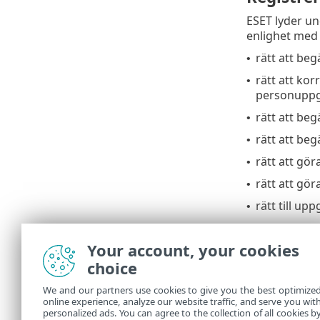
ESET lyder un
enlighet med 
rätt att beg
•
rätt att kor
•
personuppgi
rätt att be
•
rätt att be
•
rätt att gö
•
rätt att gö
•
rätt till upp
•
Om Du vill ut
Your account, your cookies
ESET, spol. s r
choice
Data Protecti
Einsteinova 2
We and our partners use cookies to give you the best optimize
85101 Bratisl
online experience, analyze our website traffic, and serve you wit
Slovak Republ
personalized ads. You can agree to the collection of all cookies b