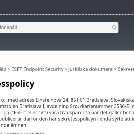
älp
>
ESET Endpoint Security
>
Juridiska dokument > Sekret
sspolicy
r. o., med adress Einsteinova 24, 851 01 Bratislava, Slovakis
stolen Bratislava I, avdelning Sro, diarienummer 3586/B,
riga (”ESET” eller ”Vi”) vara transparenta när det gäller b
 publicerar därför den här sekretesspolicyn i enda syfte att
jande ämnen: