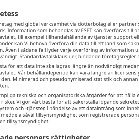
etess
öretag med global verksamhet via dotterbolag eller partner so
k. Information som behandlas av ESET kan överföras till oc
talet, till exempel tillhandahållande av tjänster, support el
änder kan Vi behöva överföra din data till ett land som sa
 Även i sådana fall lyder varje överföring av information 
vändigt. Standardavtalsklausuler, bindande företagsregler el
sta för att data inte ska lagras längre än nödvändigt medan 
vtalet. Vår behållandeperiod kan vara längre än licensens g
a den. Minimerad och pseudonymiserad statistik och annan 
ften.
ämpliga tekniska och organisatoriska åtgärder för att hålla
la risker. Vi gör vårt bästa för att säkerställa löpande sekret
stem och -tjänster. I händelse av ett dataintrång som innebär
 meddela såväl tillsynsmyndighet som registrerade persone
en tillsynsmyndighet.
rade personers rättigheter