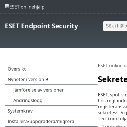
ESET Endpoint Security
ESET onlinehj
Sekrete
ESET, spol. s 
hos regiondom
registeransva
sekretess. Vi
”Du”) om föl