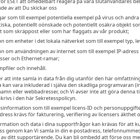
 för ESET att omedelbart reagera på våra slutanvändares be
nde av att Du skickar oss
ngar som till exempel potentiella exempel på virus och and
ska, potentiellt oönskade och potentiellt osäkra objekt so
t som skräppost eller som har flaggats av vår produkt;
n om enheter i det lokala nätverket som till exempel typ, l
on om användningen av internet som till exempel IP-adress 
ser och Ethernet-ramar;
pfiler och innehåll.
ter att inte samla in data från dig utanför den här omfattnin
 kan vara inkluderad i själva den skadliga programvaran (i
ilnamn eller webbadresser, och Vi avser inte att göra denna ti
krivs i den här Sekretesspolicyn.
gsinformation som till exempel licens-ID och personuppgift
ress krävs för fakturering, verifiering av licensers äkthet o
rmation och data i dina supportfrågor kan krävas för att k
ss genom kan Vi samla in din e-postadress, telefonnummer,
 av ditt supportärende. Du kan bli ombedd att förse oss me