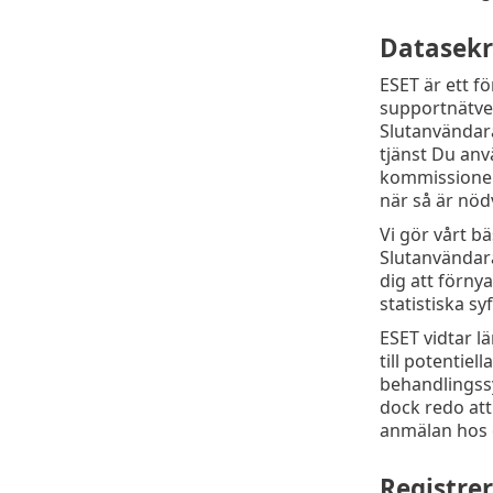
Datasekr
ESET är ett f
supportnätver
Slutanvändarav
tjänst Du anv
kommissionen.
när så är nöd
Vi gör vårt bä
Slutanvändara
dig att förny
statistiska sy
ESET vidtar l
till potentiel
behandlingssy
dock redo att
anmälan hos 
Registre