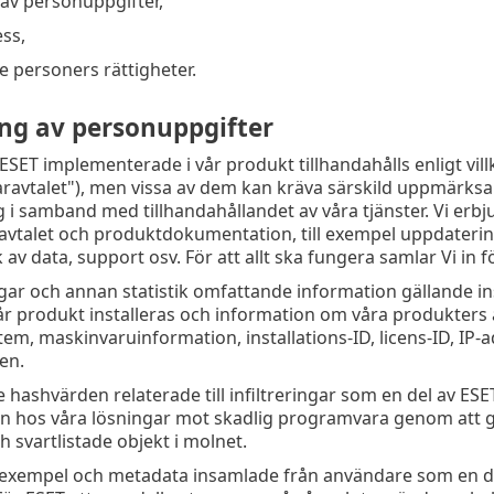
av personuppgifter,
ss,
e personers rättigheter.
ng av personuppgifter
 ESET implementerade i vår produkt tillhandahålls enligt vill
ravtalet"), men vissa av dem kan kräva särskild uppmärksa
 i samband med tillhandahållandet av våra tjänster. Vi erbju
vtalet och produktdokumentation, till exempel uppdaterin
av data, support osv. För att allt ska fungera samlar Vi in f
ar och annan statistik omfattande information gällande inst
år produkt installeras och information om våra produkters å
tem, maskinvaruinformation, installations-ID, licens-ID, IP
en.
 hashvärden relaterade till infiltreringar som en del av ESE
ten hos våra lösningar mot skadlig programvara genom att
ch svartlistade objekt i molnet.
exempel och metadata insamlade från användare som en del