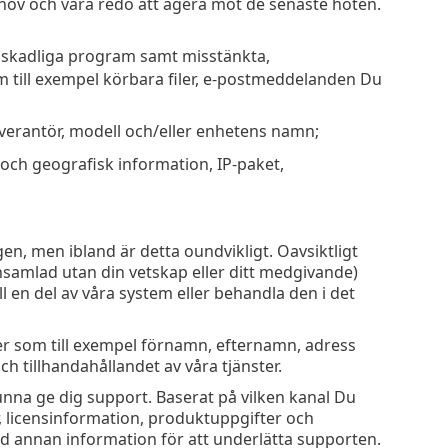
hov och vara redo att agera mot de senaste hoten.
ra skadliga program samt misstänkta,
m till exempel körbara filer, e-postmeddelanden Du
everantör, modell och/eller enhetens namn;
och geografisk information, IP-paket,
gen, men ibland är detta oundvikligt. Oavsiktligt
nsamlad utan din vetskap eller ditt medgivande)
ll en del av våra system eller behandla den i det
er som till exempel förnamn, efternamn, adress
ch tillhandahållandet av våra tjänster.
unna ge dig support. Baserat på vilken kanal Du
 licensinformation, produktuppgifter och
d annan information för att underlätta supporten.