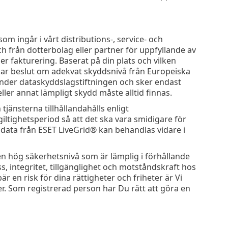
m ingår i vårt distributions-, service- och
h från dotterbolag eller partner för uppfyllande av
ler fakturering. Baserat på din plats och vilken
knar beslut om adekvat skyddsnivå från Europeiska
under dataskyddslagstiftningen och sker endast
ler annat lämpligt skydd måste alltid finnas.
tjänsterna tillhållandahålls enligt
iltighetsperiod så att det ska vara smidigare för
data från ESET LiveGrid® kan behandlas vidare i
 en hög säkerhetsnivå som är lämplig i förhållande
ess, integritet, tillgänglighet och motståndskraft hos
 en risk för dina rättigheter och friheter är Vi
r. Som registrerad person har Du rätt att göra en