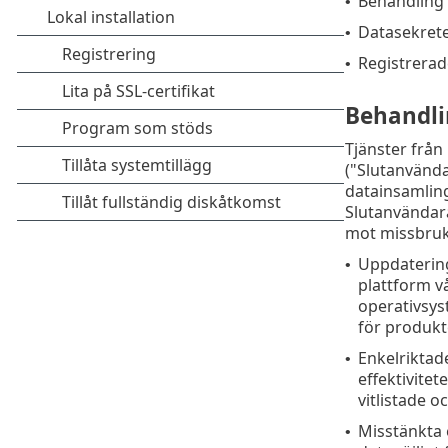
Behandling 
•
Datasekrete
•
Registrerad
•
Behandli
Tjänster från
("Slutanvända
datainsamling
Slutanvändara
mot missbruk 
Uppdatering
•
plattform v
operativsys
för produkt
Enkelriktade
•
effektivite
vitlistade o
Misstänkta 
•