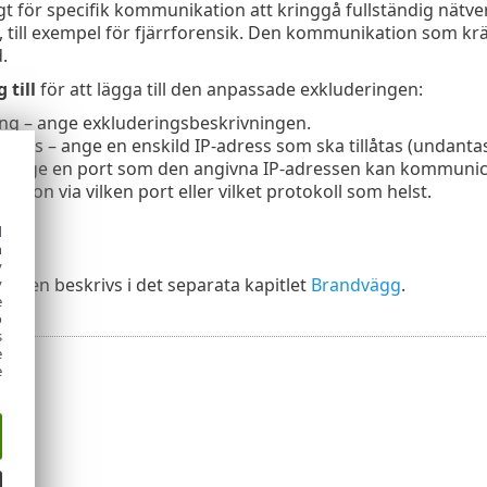
gt för specifik kommunikation att kringgå fullständig nätver
, till exempel för fjärrforensik. Den kommunikation som krä
.
 till
för att lägga till den anpassade exkluderingen:
ng – ange exkluderingsbeskrivningen.
adress – ange en enskild IP-adress som ska tillåtas (undantas
– ange en port som den angivna IP-adressen kan kommunic
tion via vilken port eller vilket protokoll som helst.
d
gg
h
y
ionen beskrivs i det separata kapitlet
Brandvägg
.
y
e
o
s
e
e