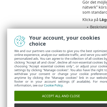
Gör det möjli
nätverk” körs
som standard
Klicka på
Lägg
Beskrivni
•
Fjärr-IP-
•
Your account, your cookies
Målport 
•
kommunika
choice
We and our partners use cookies to give you the best optimize
Brandvä
online experience, analyze our website traffic, and serve you wit
personalized ads. You can agree to the collection of all cookies b
Den här funkt
clicking "Accept all and close", decline all non-essential cookies b
choosing "Accept essential cookies only", or adjust your cooki
settings by clicking "Manage cookies". You also have the right t
withdraw your consent or change your cookie preference
anytime by clicking the "Manage cookies" link in our websit
footer or in your account settings (if available). For mor
information, see our
Cookie Policy
.
ACCEPT ALL AND CLOSE