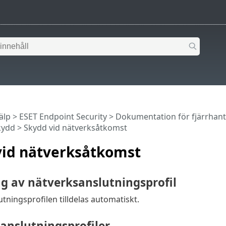
älp
>
ESET Endpoint Security
>
Dokumentation för fjärrhan
kydd
> Skydd vid nätverksåtkomst
vid nätverksåtkomst
ng av nätverksanslutningsprofil
tningsprofilen tilldelas automatiskt.
anslutningsprofiler