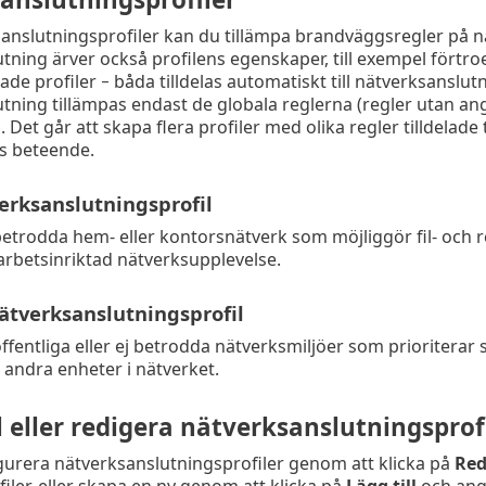
nslutningsprofiler kan du tillämpa brandväggsregler på nät
tning ärver också profilens egenskaper, till exempel förtro
e profiler − båda tilldelas automatiskt till nätverksanslutnin
tning tillämpas endast de globala reglerna (regler utan angi
. Det går att skapa flera profiler med olika regler tilldelade
s beteende.
erksanslutningsprofil
 betrodda hem- eller kontorsnätverk som möjliggör fil- och
rbetsinriktad nätverksupplevelse.
ätverksanslutningsprofil
 offentliga eller ej betrodda nätverksmiljöer som prioriterar
andra enheter i nätverket.
l eller redigera nätverksanslutningsprof
urera nätverksanslutningsprofiler genom att klicka på
Red
filer, eller skapa en ny genom att klicka på
Lägg till
och ange