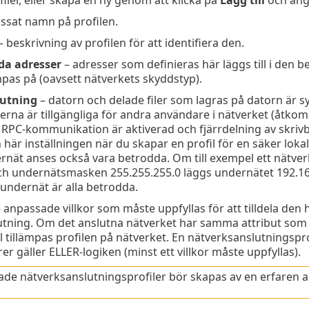
ssat namn på profilen.
 beskrivning av profilen för att identifiera den.
dda adresser
– adresser som definieras här läggs till i den
ämpas på (oavsett nätverkets skyddstyp).
lutning
– datorn och delade filer som lagras på datorn är 
na är tillgängliga för andra användare i nätverket (åtkomst 
PC-kommunikation är aktiverad och fjärrdelning av skrivb
här inställningen när du skapar en profil för en säker lokal
nät anses också vara betrodda. Om till exempel ett nätverk
ch undernätsmasken 255.255.255.0 läggs undernätet 192.168.1
/undernät är alla betrodda.
 anpassade villkor som måste uppfyllas för att tilldela den 
tning. Om det anslutna nätverket har samma attribut som de
l tillämpas profilen på nätverket. En nätverksanslutningsprof
rer gäller ELLER-logiken (minst ett villkor måste uppfyllas).
de nätverksanslutningsprofiler bör skapas av en erfaren 