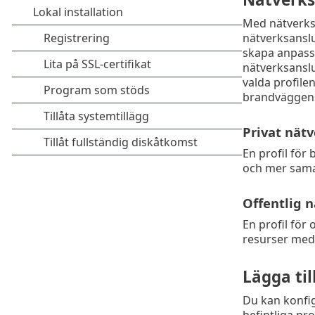
Med nätverksa
nätverksanslu
skapa anpassad
nätverksanslu
valda profilen
brandväggen
Privat nätv
En profil för
och mer sama
Offentlig n
En profil för
resurser med 
Lägga til
Du kan konfig
befintliga pro