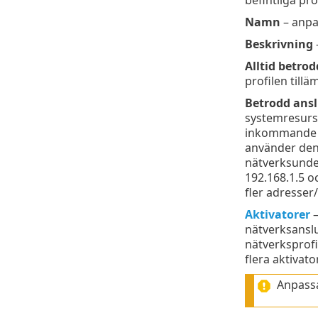
Namn
– anpa
Beskrivning
–
Alltid betro
profilen till
Betrodd ans
systemresurser
inkommande R
använder den 
nätverksunder
192.168.1.5 o
fler adresser
Aktivatorer
–
nätverksanslu
nätverksprofi
flera aktivato
Anpassa