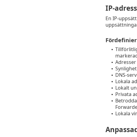
IP-adres
En IP-uppsätt
uppsättninga
Fördefinie
Tillförlitl
•
markerad
Adresser 
•
Synlighe
•
DNS-servr
•
Lokala ad
•
Lokalt un
•
Privata a
•
Betrodda
•
Forwarde
Lokala vi
•
Anpassad