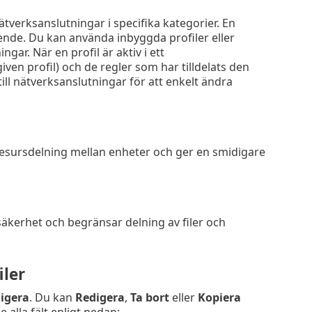
verksanslutningar i specifika kategorier. En
ende. Du kan använda inbyggda profiler eller
gar. När en profil är aktiv i ett
ven profil) och de regler som har tilldelats den
 till nätverksanslutningar för att enkelt ändra
 resursdelning mellan enheter och ger en smidigare
 säkerhet och begränsar delning av filer och
iler
igera
. Du kan
Redigera
,
Ta bort
eller
Kopiera
 alla fält enligt nedan: