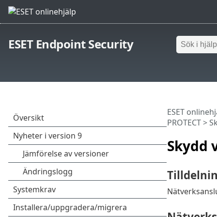
ESET Endpoint Security
ESET onlinehj
PROTECT
>
S
Skydd 
Tilldelni
Nätverksanslu
Nätverks