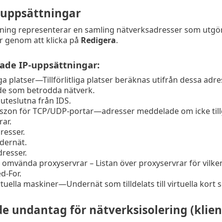
suppsättningar
ning representerar en samling nätverksadresser som utgör
r genom att klicka på
Redigera
.
rade IP-uppsättningar:
iga platser
—
Tillförlitliga platser beräknas utifrån dessa ad
e som betrodda nätverk.
uteslutna från IDS.
tszon för TCP/UDP-portar
—
adresser meddelade om icke til
ar.
resser.
dernät.
dresser.
 omvända proxyservrar
–
Listan över proxyservrar för vilke
d-For.
rtuella maskiner—Undernät som tilldelats till virtuella kort so
e undantag för nätverksisolering (klien