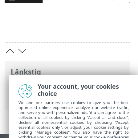
Länkstig
ESET onlinehjälp
>
ESET Endpoint Security
Your account, your cookies
>
Använda ESET Endpoint Security
>
choice
Verktyg
> Loggfiler
We and our partners use cookies to give you the best
optimized online experience, analyze our website traffic,
and serve you with personalized ads. You can agree to the
collection of all cookies by clicking "Accept all and close",
decline all non-essential cookies by choosing "Accept
essential cookies only", or adjust your cookie settings by
clicking "Manage cookies". You also have the right to
withdraw your consent or change your cookie preferences