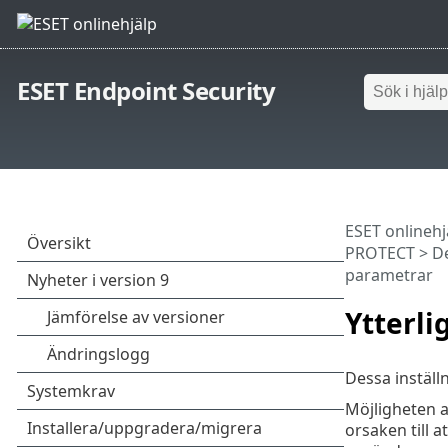
ESET Endpoint Security
ESET onlinehj
PROTECT
>
D
parametrar
Ytterl
Dessa inställ
Möjligheten at
orsaken till 