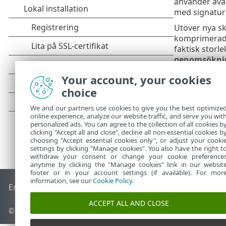
använder ava
med signatu
Utöver nya sk
komprimerade 
faktisk storl
genomsöknin
Your account, your cookies
choice
We and our partners use cookies to give you the best optimize
online experience, analyze our website traffic, and serve you wit
personalized ads. You can agree to the collection of all cookies b
clicking "Accept all and close", decline all non-essential cookies b
choosing "Accept essential cookies only", or adjust your cooki
settings by clicking "Manage cookies". You also have the right t
withdraw your consent or change your cookie preference
anytime by clicking the "Manage cookies" link in our websit
footer or in your account settings (if available). For mor
information, see our
Cookie Policy
.
End of Life
ESET kunskapsbas
ESET forum
ESET Status Port
ACCEPT ALL AND CLOSE
© 1992 - 2025 ESET, spol. s r.o. – med ensamrätt.