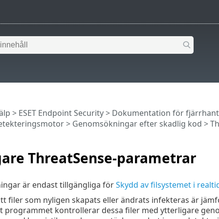
älp
>
ESET Endpoint Security
>
Dokumentation för fjärrhan
etekteringsmotor
>
Genomsökningar efter skadlig kod
>
Th
igare ThreatSense-parametrar
ningar är endast tillgängliga för
Skydd av filsystemet i realti
t filer som nyligen skapats eller ändrats infekteras är jämför
att programmet kontrollerar dessa filer med ytterligare g