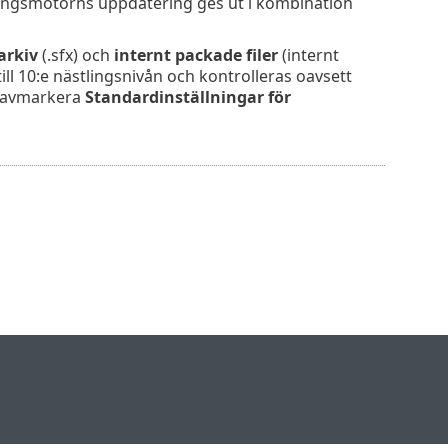
ingsmotorns uppdatering ges ut i kombination
arkiv
(.sfx) och
internt packade filer
(internt
l 10:e nästlingsnivån och kontrolleras oavsett
t avmarkera
Standardinställningar för