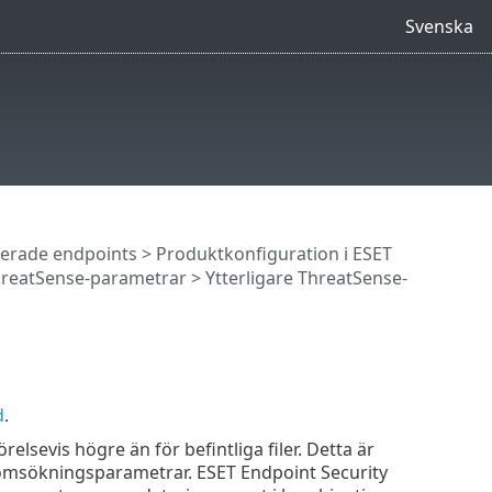
Svenska
terade endpoints
>
Produktkonfiguration i ESET
reatSense-parametrar
> Ytterligare ThreatSense-
d
.
elsevis högre än för befintliga filer. Detta är
enomsökningsparametrar. ESET Endpoint Security