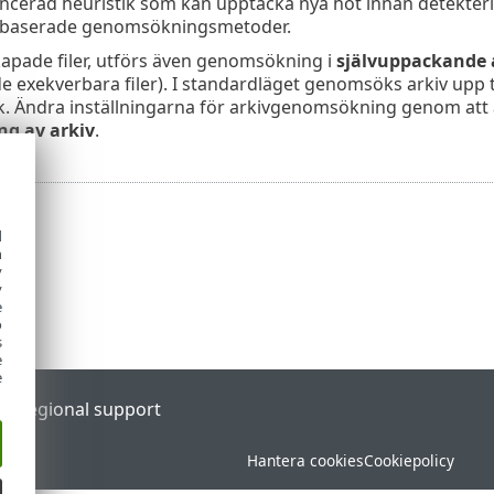
ncerad heuristik som kan upptäcka nya hot innan detekter
rbaserade genomsökningsmetoder.
apade filer, utförs även genomsökning i
självuppackande 
exekverbara filer). I standardläget genomsöks arkiv upp til
ek. Ändra inställningarna för arkivgenomsökning genom at
g av arkiv
.
d
h
y
y
e
o
s
e
e
al
Regional support
Hantera cookies
Cookiepolicy