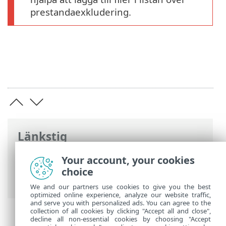
prestandaexkludering.
Länkstig
ESET onlinehjälp
>
ESET Endpoint Security
Your account, your cookies
>
Programpreferenser
>
choice
Detekteringsmotor
> Prestandaundantag
We and our partners use cookies to give you the best
optimized online experience, analyze our website traffic,
and serve you with personalized ads. You can agree to the
collection of all cookies by clicking "Accept all and close",
decline all non-essential cookies by choosing "Accept