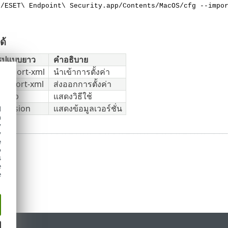
s/ESET\ Endpoint\ Security.app/Contents/MacOS/cfg --impo
ด้
รูปแบบยาว
คำอธิบาย
--import-xml
นำเข้าการตั้งค่า
--export-xml
ส่งออกการตั้งค่า
--help
แสดงวิธีใช้
--version
แสดงข้อมูลเวอร์ชั่น
d
h
y
y
e
o
s
e
e