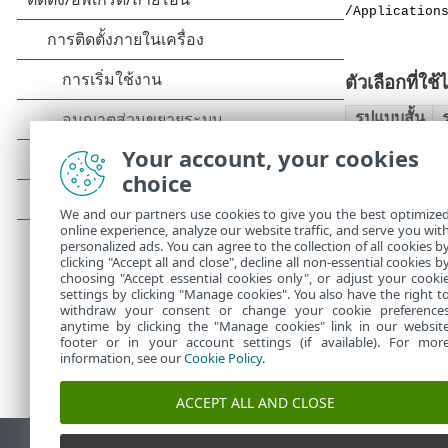
/Application
ตัวเลือกที่ใช้ไ
รูปแบบสั้น
Your account, your cookies
choice
-h
-v
We and our partners use cookies to give you the best optimize
online experience, analyze our website traffic, and serve you wit
personalized ads. You can agree to the collection of all cookies b
clicking "Accept all and close", decline all non-essential cookies b
choosing "Accept essential cookies only", or adjust your cooki
settings by clicking "Manage cookies". You also have the right t
withdraw your consent or change your cookie preference
anytime by clicking the "Manage cookies" link in our websit
footer or in your account settings (if available). For mor
information, see our
Cookie Policy
.
ACCEPT ALL AND CLOSE