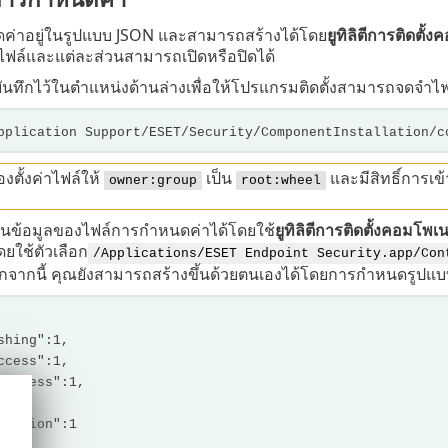
ค่าอยู่ในรูปแบบ JSON และสามารถสร้างได้โดย
ยูทิลิตีการติดตั้
ในไฟล์และแต่ละส่วนสามารถเปิดหรือปิดได้
บันทึกไว้ในตำแหน่งด้านล่างเพื่อให้โปรแกรมติดตั้งสามารถจดจำไฟ
pplication Support/ESET/Security/ComponentInstallation/c
องตั้งค่าไฟล์ให้
เป็น
และมีสิทธิ์การเข้
owner:group
root:wheel
นข้อมูลของไฟล์การกำหนดค่าได้โดยใช้
ยูทิลิตีการติดตั้งคอมโพเ
ยใช้ตัวเลือก
/Applications/ESET Endpoint Security.app/Con
นอกจากนี้ คุณยังสามารถสร้างขึ้นด้วยตนเองได้โดยการกำหนดรูปแบบด
hing":1,
cess":1,
access":1,
,
ection":1