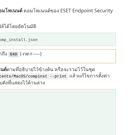
งคอมโพเนนต์
คอมโพเนนต์ของ ESET Endpoint Security
ล์ได้โดยอัตโนมัติ
omp_install.json
าถึง
(-rw-r-----)
640
นนต์
ตามที่อธิบายไว้ข้างต้น หรือจะรวมไว้ในชุด
แล้วแก้ไขการตั้งค่า
tents/MacOS/compinst --print
ังที่แสดงไว้ด้านล่าง