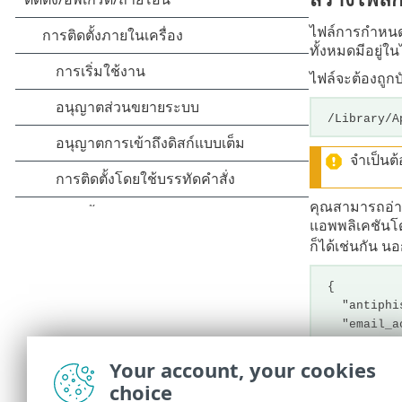
ไฟล์การกำหนด
ทั้งหมดมีอยู่
ไฟล์จะต้องถูก
/Library/A
จำเป็นต้
คุณสามารถอ่า
แอพพลิเคชันโด
ก็ได้เช่นกัน 
{
"antiphis
"email_ac
"network_
"vapm":1
Your account, your cookies
"web_prot
choice
}