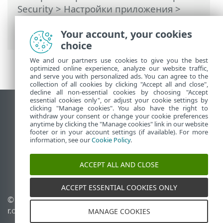
Security
>
Настройки приложения
>
Модуль обнаружения
> Процессы
сканирования вредоносных программ
Your account, your cookies
choice
We and our partners use cookies to give you the best
optimized online experience, analyze our website traffic,
and serve you with personalized ads. You can agree to the
collection of all cookies by clicking "Accept all and close",
decline all non-essential cookies by choosing "Accept
essential cookies only", or adjust your cookie settings by
clicking "Manage cookies". You also have the right to
Использовать сайт для ПК
withdraw your consent or change your cookie preferences
End of Life
anytime by clicking the "Manage cookies" link in our website
footer or in your account settings (if available). For more
База знаний ESET
information, see our
Cookie Policy
.
Форум ESET
ESET Status Portal
ACCEPT ALL AND CLOSE
Региональная поддержка
ACCEPT ESSENTIAL COOKIES ONLY
© 1992 - 2025 ESET, spol. s
Управлять файлами
r.o. - Все права защищены.
cookie
MANAGE COOKIES
Политика в отношении