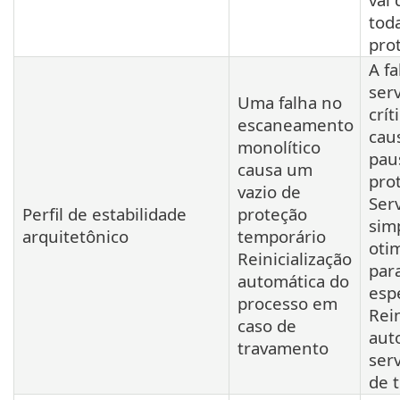
tod
pro
A f
ser
Uma falha no
crít
escaneamento
cau
monolítico
pau
causa um
pro
vazio de
Ser
Perfil de estabilidade
proteção
sim
arquitetônico
temporário
oti
Reinicialização
para
automática do
espe
processo em
Rein
caso de
aut
travamento
ser
de 