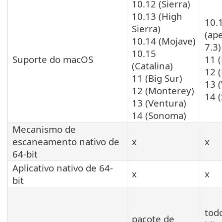
10.12 (Sierra)
10.13 (High
10.
Sierra)
(ap
10.14 (Mojave)
7.3)
10.15
Suporte do macOS
11 (
(Catalina)
12 
11 (Big Sur)
13 
12 (Monterey)
14 
13 (Ventura)
14 (Sonoma)
Mecanismo de
escaneamento nativo de
x
x
64-bit
Aplicativo nativo de 64-
x
x
bit
tod
pacote de