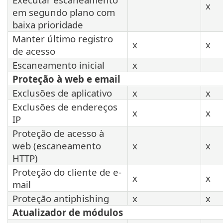
x
em segundo plano com
baixa prioridade
Manter último registro
x
x
de acesso
Escaneamento inicial
x
Proteção à web e email
Exclusões de aplicativo
x
x
Exclusões de endereços
x
x
IP
Proteção de acesso à
web (escaneamento
x
x
HTTP)
Proteção do cliente de e-
x
x
mail
Proteção antiphishing
x
x
Atualizador de módulos