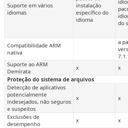
idi
Suporte em vários
instalação
pac
idiomas
específico do
idio
idioma
do 
a pa
Compatibilidade ARM
ver
nativa
7.1
Suporte ao ARM
x
x
Demirata
Proteção do sistema de arquivos
Detecção de aplicativos
potencialmente
x
x
indesejados, não seguros
e suspeitos
Exclusões de
x
x
desempenho