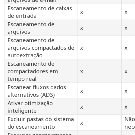
Escaneamento de caixas
x
x
de entrada
Escaneamento de
x
x
arquivos
Escaneamento de
arquivos compactados de
x
x
autoextração
Escaneamento de
compactadores em
x
x
tempo real
Escanear fluxos dados
x
x
alternativos (ADS)
Ativar otimização
x
x
inteligente
Excluir pastas do sistema
Não
x
do escaneamento
nec
Executar escaneamento