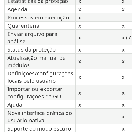
Estatísticas da proteção
x
x
Agenda
x
x
Processos em execução
x
Quarentena
x
x
Enviar arquivo para
x
x (7
análise
Status da proteção
x
x
Atualização manual de
x
x
módulos
Definições/configurações
x
x
locais pelo usuário
Importar ou exportar
x
x
configurações da GUI
Ajuda
x
x
Nova interface gráfica do
x
usuário nativa
Suporte ao modo escuro
x