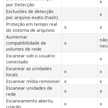
x
por Detecção
Exclusões de detecção
x
por arquivo exato (hash)
Proteção em tempo real
x
x
do sistema de arquivos
Aumentar
não
compatibilidade de
x
nec
volumes de rede
Escanear sob o usuário
x
conectado
Escanear as unidades
x
x
locais
Escanear mídia removível
x
x
Escanear unidades de
x
x
rede
Escaneamento aberto,
x
x
criação