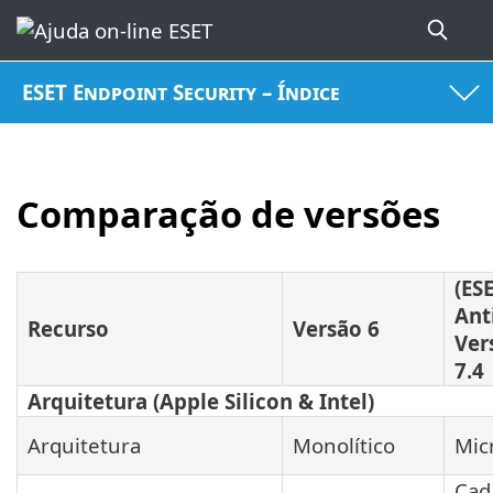
ESET Endpoint Security – Índice
Comparação de versões
(ES
Ant
Recurso
Versão 6
Ver
7.4
Arquitetura (Apple Silicon & Intel)
Arquitetura
Monolítico
Mic
Cad