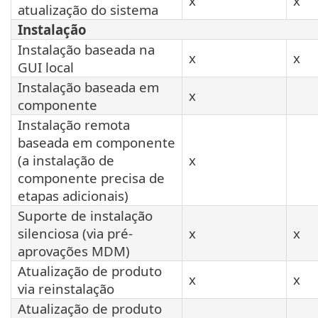
x
x
atualização do sistema
Instalação
Instalação baseada na
x
x
GUI local
Instalação baseada em
x
componente
Instalação remota
baseada em componente
(a instalação de
x
componente precisa de
etapas adicionais)
Suporte de instalação
silenciosa (via pré-
x
x
aprovações MDM)
Atualização de produto
x
x
via reinstalação
Atualização de produto