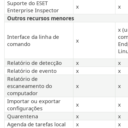
Suporte do ESET
x
x
Enterprise Inspector
Outros recursos menores
x (u
Interface da linha de
com
x
comando
End
Lin
Relatório de detecção
x
x
Relatório de evento
x
x
Relatório de
escaneamento do
x
x
computador
Importar ou exportar
x
x
configurações
Quarentena
x
x
Agenda de tarefas local
x
x