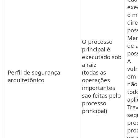
exe
o m
dire
pos
Men
O processo
de 
principal é
poss
executado sob
A
a raiz
vul
Perfil de segurança
(todas as
em 
arquitetônico
operações
não
importantes
tod
são feitas pelo
apli
processo
Tra
principal)
seq
pro
pro
vai 