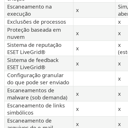
Escaneamento na
Sim
x
execução
abe
Exclusões de processos
x
Proteção baseada em
x
x
nuvem
Sistema de reputação
x
x
ESET LiveGrid®
(es
Sistema de feedback
x
x
ESET LiveGrid®
Configuração granular
x
do que pode ser enviado
Escaneamentos de
x
x
malware (sob demanda)
Escaneamento de links
x
x
simbólicos
Escaneamento de
x
x
arquivos de e-mail