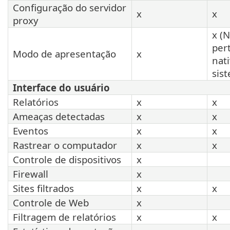
Configuração do servidor
x
x
proxy
x (
per
Modo de apresentação
x
nat
sis
Interface do usuário
Relatórios
x
x
Ameaças detectadas
x
x
Eventos
x
x
Rastrear o computador
x
x
Controle de dispositivos
x
Firewall
x
Sites filtrados
x
x
Controle de Web
x
Filtragem de relatórios
x
x