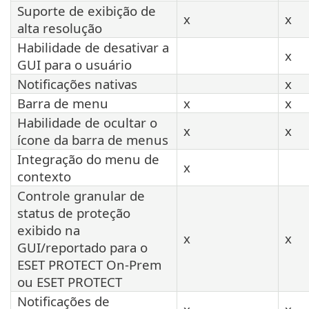
Suporte de exibição de
x
x
alta resolução
Habilidade de desativar a
x
GUI para o usuário
Notificações nativas
x
Barra de menu
x
x
Habilidade de ocultar o
x
x
ícone da barra de menus
Integração do menu de
x
contexto
Controle granular de
status de proteção
exibido na
x
x
GUI/reportado para o
ESET PROTECT On-Prem
ou ESET PROTECT
Notificações de