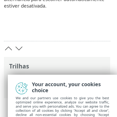
estiver desativada.
Trilhas
Ajuda on-line ESET
>
ESET Endpoint
Security
>
Preferências do aplicativo
>
Your account, your cookies
Atualização
> Atualizações de módulo
choice
We and our partners use cookies to give you the best
optimized online experience, analyze our website traffic,
and serve you with personalized ads. You can agree to the
collection of all cookies by clicking "Accept all and close",
decline all non-essential cookies by choosing "Accept